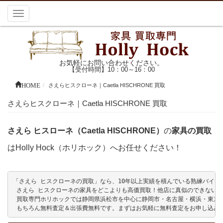
Toggle
navigation
お気軽にお問い合わせください。
【受付時間】10：00～16：00
HOME
さえらヒスクローネ｜Caetla HISCHRONE 買取
さえらヒスクローネ｜Caetla HISCHRONE 買取
さえら ヒスローネ（Caetla HISCHRONE）
の
家具の買取
はHolly Hock（ホリホック）へお任せください！
「さえら ヒスクローネの買取」なら、10年以上実績を積んでいる熟練バイヤーが
 さえら ヒスクローネの家具をどこよりも高価買取！他店に真似のできない的
 買取専門ホリホックでは静岡県浜松市を中心に静岡市・名古屋・横浜・東京
 もちろん無料査定＆出張費無料です。まずはお気軽に無料査定をお申し込み