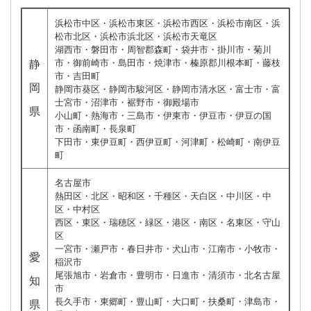
浜松市中区・浜松市東区・浜松市西区・浜松市南区・浜
松市北区・浜松市浜北区・浜松市天竜区
湖西市・磐田市・周智郡森町・袋井市・掛川市・菊川
市・御前崎市・島田市・焼津市・榛原郡川根本町・藤枝
静
市・吉田町
岡
静岡市葵区・静岡市駿河区・静岡市清水区・富士市・富
士宮市・沼津市・裾野市・御殿場市
県
小山町・熱海市・三島市・伊東市・伊豆市・伊豆の国
市・函南町・長泉町
下田市・東伊豆町・西伊豆町・河津町・松崎町・南伊豆
町
名古屋市
熱田区・北区・昭和区・千種区・天白区・中川区・中
区・中村区
西区・東区・瑞穂区・緑区・港区・南区・名東区・守山
区
一宮市・瀬戸市・春日井市・犬山市・江南市・小牧市・
愛
稲沢市
尾張旭市・岩倉市・豊明市・日進市・清須市・北名古屋
知
市
長久手市・東郷町・豊山町・大口町・扶桑町・津島市・
県