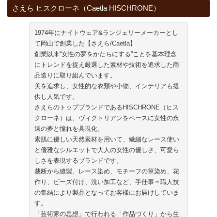
さえら ヒスクローネ（Caetla HISCHRONE）
1974年にナイトウェア&ランジェリーメーカーとし
て岡山で創業した【さえら/Caetla】
創業以来“女性の夢をかたちにする”ことを基本理念
にトレンドを捉え厳選した素材や技術を追求した商
品造りに取り組んでいます。
美を追求し、女性的な衣類や小物、インテリアも提
供し人気です。
さえらのトップブランドであるHISCHRONE（ヒス
クローネ）は、ヴィクトリアンをベースに女性の永
遠の夢と憧れを具現化。
素肌に優しい天然素材を用いて、繊細なレース使い
と優雅なシルエットで大人の女性の優しさ、可愛ら
しさを表現するブランドです。
裁断から縫製、レース染め、モチーフの筆染め、花
作り、ビーズ付け、洗い加工など、手仕事＝職人技
の集結により製品となってお客様にお届けしていま
す。
「芸術家の思想」で行われる「作品づくり」から生