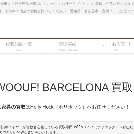
買取なら静岡県浜松市のホリホックへお任せください。 お引越しや買い替えのタ
は一切無料！他店の価格と比べてください！愛知県（名古屋市・豊橋市）にお住ま
買取品目一覧
買取実績
よくある質問
ITEM
ACTUAL RESULTS
FAQ
UF! BARCELONA 買取
の
家具の買取
はHolly Hock（ホリホック）へお任せください！
練バイヤーが複数名在籍している買取専門Holly Hokc（ホリホック）へお任せ
のできない的確な査定をいたします。
