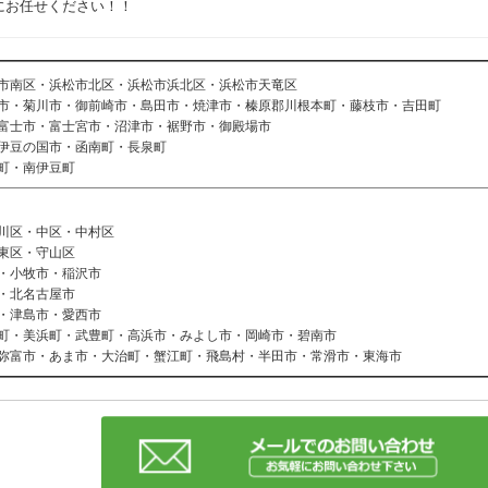
にお任せください！！
市南区・浜松市北区・浜松市浜北区・浜松市天竜区
市・菊川市・御前崎市・島田市・焼津市・榛原郡川根本町・藤枝市・吉田町
富士市・富士宮市・沼津市・裾野市・御殿場市
伊豆の国市・函南町・長泉町
町・南伊豆町
川区・中区・中村区
東区・守山区
・小牧市・稲沢市
・北名古屋市
・津島市・愛西市
町・美浜町・武豊町・高浜市・みよし市・岡崎市・碧南市
弥富市・あま市・大治町・蟹江町・飛島村・半田市・常滑市・東海市