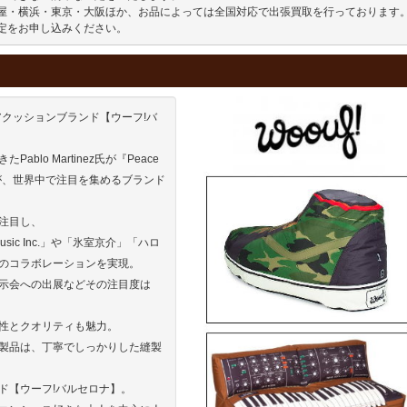
屋・横浜・東京・大阪ほか、お品によっては全国対応で出張買取を行っております。
定をお申し込みください。
アクッションブランド【ウーフ!バ
lo Martinez氏が『Peace
が、世界中で注目を集めるブランド
注目し、
Music Inc.」や「氷室京介」「ハロ
のコラボレーションを実現。
示会への出展などその注目度は
性とクオリティも魅力。
製品は、丁寧でしっかりした縫製
ド【ウーフ!バルセロナ】。