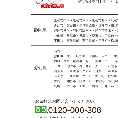
ぜひ買取専門ホリホック
浜松市中区・浜松市東区・浜松市西区・浜松
湖西市・磐田市・周智郡森町・袋井市・掛川
静岡県
静岡市葵区・静岡市駿河区・静岡市清水区・
小山町・熱海市・三島市・伊東市・伊豆市・
下田市・東伊豆町・西伊豆町・河津町・松崎
名古屋市
熱田区・北区・昭和区・千種区・天白区・中
西区・東区・瑞穂区・緑区・港区・南区・名
一宮市・瀬戸市・春日井市・犬山市・江南市
愛知県
尾張旭市・岩倉市・豊明市・日進市・清須市
長久手市・東郷町・豊山町・大口町・扶桑町
大府市・知多市・阿久比町・東浦町・南知多
刈谷市・豊田市・安城市・西尾市・知立市・
お気軽にお問い合わせください。
0120-000-306