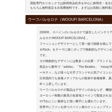
 買取専門ホリホックでは静岡県浜松市を中心に静岡市・名古
 もちろん無料査定＆出張費無料です。まずはお気軽に無料査
ウーフバルセロナ（WOOUF! BARCELONA）
2008年、スペインのバルセロナで誕生したインテリ
ルセロナ/WOOUF! BARCELONA】。
ファッションデザイナーとして第一線で経験を積んできたPab
＆Rock』をテーマに描くポップで独創的なデザイン
です。
その独創的なデザインには数多くの企業・ブランドも
発足から数年で「adidas」「The Beatles」「moog 
ーキティ」など様々な大手ブランドや人気アイコンと
日本国内でも各種メディアからの取材や各種催事、展
年々上昇しています。
ウーフバルセロナの製品はデザインのみならず、機能
ヨーロッパ有数の家具の名産地スペインで製造される
や汚れにくい素材など使い勝手にも優れています。
世界中にファンを持つスペイン発のクッションブラン