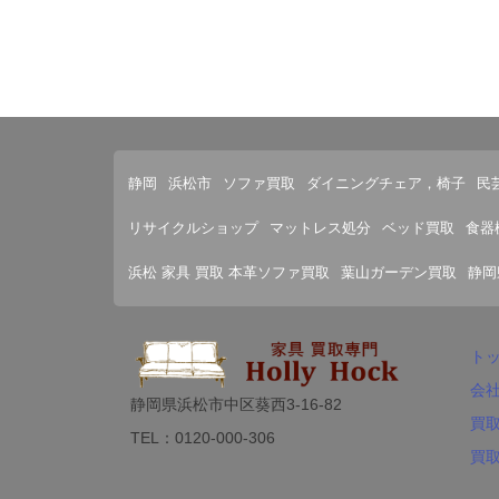
静岡
浜松市
ソファ買取
ダイニングチェア，椅子
民
リサイクルショップ
マットレス処分
ベッド買取
食器
浜松 家具 買取 本革ソファ買取
葉山ガーデン買取
静岡
ト
会
静岡県浜松市中区葵西3-16-82
買
TEL：0120-000-306
買