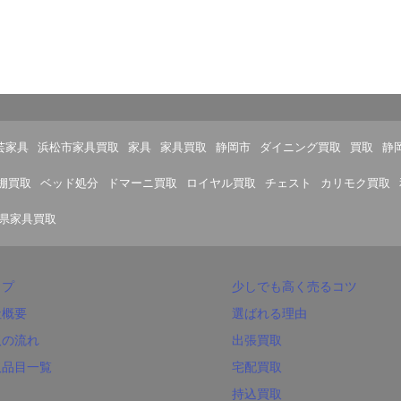
芸家具
浜松市家具買取
家具
家具買取
静岡市
ダイニング買取
買取
静
棚買取
ベッド処分
ドマーニ買取
ロイヤル買取
チェスト
カリモク買取
県家具買取
ップ
少しでも高く売るコツ
社概要
選ばれる理由
取の流れ
出張買取
取品目一覧
宅配買取
持込買取