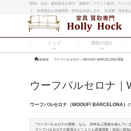
静岡・浜松、愛知県名古屋市・豊橋市｜ブランド家具、ベッドの
ド、家電製品を高価買取・即現金化致します。 出張費・査定料
トップ
買取の流れ
TOP
FLOW
HOME
ウーフバルセロナ｜WOOUF! BARCELONA 買取
ウーフバルセロナ｜WOO
ウーフバルセロナ（WOOUF! BARCELONA）
「ウーフバルセロナの買取」なら、10年以上実績を積んでいる熟
 ウーフバルセロナの家具をどこよりも高価買取！他店に真似