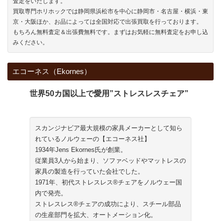
査定をいたします。
買取専門ホリホックでは静岡県浜松市を中心に静岡市・名古屋・横浜・東
京・大阪ほか、お品によっては全国対応で出張買取を行っております。
もちろん無料査定＆出張費無料です。まずはお気軽に無料査定をお申し込
みください。
エコーネス（Ekornes）
世界50カ国以上で愛用”ストレスレスチェア”
スカンジナビア最大規模の家具メーカーとして知ら
れているノルウェーの【エコーネス社】
1934年Jens Ekornes氏が創業。
従業員3人から始まり、ソファベッドやマットレスの
家具の製造を行っていた会社でした。
1971年、初代ストレスレス®チェアをノルウェー国
内で発売。
ストレスレス®チェアの成功により、スチール部品
の生産部門を拡大、オートメーション化。