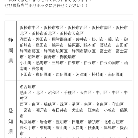
ぜひ買取専門ホリホックにお任せください！！
浜松市中区・浜松市東区・浜松市西区・浜松市南区・浜松市
北区・浜松市浜北区・浜松市天竜区
湖西市・磐田市・周智郡森町・袋井市・掛川市・菊川市・御
静
前崎市・島田市・焼津市・榛原郡川根本町・藤枝市・吉田町
岡
静岡市葵区・静岡市駿河区・静岡市清水区・富士市・富士宮
市・沼津市・裾野市・御殿場市
県
小山町・熱海市・三島市・伊東市・伊豆市・伊豆の国市・函
南町・長泉町
下田市・東伊豆町・西伊豆町・河津町・松崎町・南伊豆町
名古屋市
熱田区・北区・昭和区・千種区・天白区・中川区・中区・中
村区
西区・東区・瑞穂区・緑区・港区・南区・名東区・守山区
一宮市・瀬戸市・春日井市・犬山市・江南市・小牧市・稲沢
愛
市
知
尾張旭市・岩倉市・豊明市・日進市・清須市・北名古屋市
長久手市・東郷町・豊山町・大口町・扶桑町・津島市・愛西
県
市