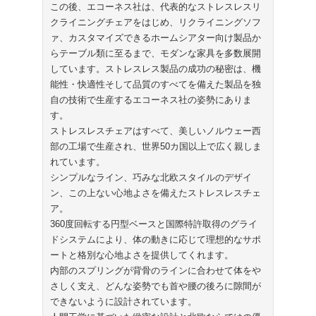
この後、エコーネス社は、代表的なストレスレスリ
クライニングチェアをはじめ、リクライニングソフ
ァ、カスタマイズできるホームシアター向け製品か
らテーブル類に至るまで、モダンな家具を多数展開
しています。ストレスレス製品の成功の秘密は、機
能性・快適性そして品質のすべてを備えた製品を独
自の技術で生産するエコーネス社の姿勢にありま
す。
ストレスレスチェアはすべて、美しいノルウェー西
部の工場で生産され、世界50カ国以上で広く親しま
れています。
シンプルなライン、巧みな北欧スタイルのデザイ
ン、この上ない心地よさを備えたストレスレスチェ
ア。
360度回転する円型ベースと国際特許取得のグライ
ドシステムにより、体の動きに応じて理想的なサポ
ートと格別な心地よさを提供してくれます。
内部のスプリングが背骨のラインに合わせて体をや
さしく支え、どんな姿勢でも首や腰の後ろに隙間が
できないように設計されています。