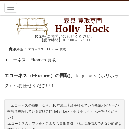
Toggle
navigation
お気軽にお問い合わせください。
【受付時間】10：00～16：00
HOME
エコーネス｜Ekornes 買取
エコーネス｜Ekornes 買取
エコーネス（Ekornes）
の
買取
はHolly Hock（ホリホッ
ク）へお任せください！
「エコーネスの買取」なら、10年以上実績を積んでいる熟練バイヤーが
複数名在籍している買取専門Holly Hock（ホリホック）へお任せくださ
い！
エコーネスのソファをどこよりも高価買取！他店に真似のできない的確な