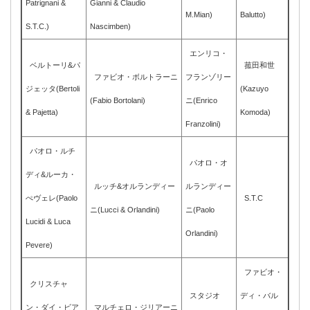
Patrignani &
Gianni & Claudio
M.Mian)
Balutto)
S.T.C.)
Nascimben)
エンリコ・
ベルトーリ&パ
菰田和世
ファビオ・ボルトラーニ
フランゾリー
ジェッタ(Bertoli
(Kazuyo
(Fabio Bortolani)
ニ(Enrico
& Pajetta)
Komoda)
Franzolini)
パオロ・ルチ
パオロ・オ
ディ&ルーカ・
ルッチ&オルランディー
ルランディー
ぺヴェレ(Paolo
S.T.C
ニ(Lucci & Orlandini)
ニ(Paolo
Lucidi & Luca
Orlandini)
Pevere)
ファビオ・
クリスチャ
スタジオ
ディ・バル
ン・ダイ・ビア
マルチェロ・ジリアーニ