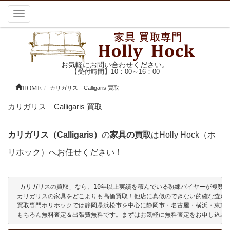
Toggle
navigation
お気軽にお問い合わせください。
【受付時間】10：00～16：00
HOME
カリガリス｜Calligaris 買取
カリガリス｜Calligaris 買取
カリガリス（Calligaris）
の
家具の買取
はHolly Hock（ホ
リホック）へお任せください！
「カリガリスの買取」なら、10年以上実績を積んでいる熟練バイヤーが複数名在籍
 カリガリスの家具をどこよりも高価買取！他店に真似のできない的確な査定を
 買取専門ホリホックでは静岡県浜松市を中心に静岡市・名古屋・横浜・東京
 もちろん無料査定＆出張費無料です。まずはお気軽に無料査定をお申し込み