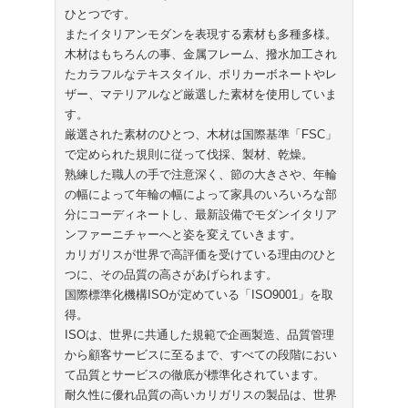
ひとつです。
またイタリアンモダンを表現する素材も多種多様。
木材はもちろんの事、金属フレーム、撥水加工され
たカラフルなテキスタイル、ポリカーボネートやレ
ザー、マテリアルなど厳選した素材を使用していま
す。
厳選された素材のひとつ、木材は国際基準「FSC」
で定められた規則に従って伐採、製材、乾燥。
熟練した職人の手で注意深く、節の大きさや、年輪
の幅によって年輪の幅によって家具のいろいろな部
分にコーディネートし、最新設備でモダンイタリア
ンファーニチャーへと姿を変えていきます。
カリガリスが世界で高評価を受けている理由のひと
つに、その品質の高さがあげられます。
国際標準化機構ISOが定めている「ISO9001」を取
得。
ISOは、世界に共通した規範で企画製造、品質管理
から顧客サービスに至るまで、すべての段階におい
て品質とサービスの徹底が標準化されています。
耐久性に優れ品質の高いカリガリスの製品は、世界