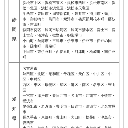
浜松市中区・浜松市東区・浜松市西区・浜松市南区・浜
松市北区・浜松市浜北区・浜松市天竜区
湖西市・磐田市・周智郡森町・袋井市・掛川市・菊川
市・御前崎市・島田市・焼津市・榛原郡川根本町・藤枝
静
市・吉田町
岡
静岡市葵区・静岡市駿河区・静岡市清水区・富士市・富
士宮市・沼津市・裾野市・御殿場市
県
小山町・熱海市・三島市・伊東市・伊豆市・伊豆の国
市・函南町・長泉町
下田市・東伊豆町・西伊豆町・河津町・松崎町・南伊豆
町
名古屋市
熱田区・北区・昭和区・千種区・天白区・中川区・中
区・中村区
西区・東区・瑞穂区・緑区・港区・南区・名東区・守山
区
一宮市・瀬戸市・春日井市・犬山市・江南市・小牧市・
愛
稲沢市
尾張旭市・岩倉市・豊明市・日進市・清須市・北名古屋
知
市
長久手市・東郷町・豊山町・大口町・扶桑町・津島市・
県
愛西市