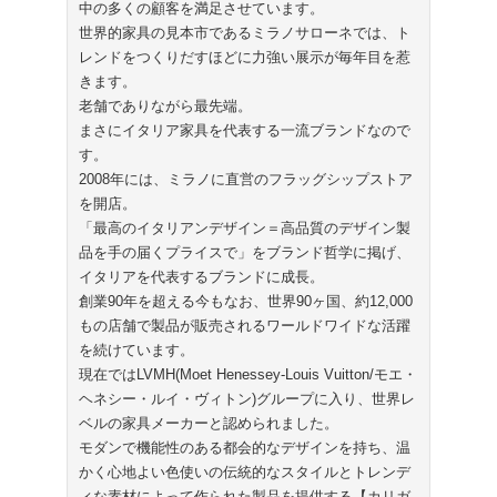
中の多くの顧客を満足させています。
世界的家具の見本市であるミラノサローネでは、ト
レンドをつくりだすほどに力強い展示が毎年目を惹
きます。
老舗でありながら最先端。
まさにイタリア家具を代表する一流ブランドなので
す。
2008年には、ミラノに直営のフラッグシップストア
を開店。
「最高のイタリアンデザイン＝高品質のデザイン製
品を手の届くプライスで」をブランド哲学に掲げ、
イタリアを代表するブランドに成長。
創業90年を超える今もなお、世界90ヶ国、約12,000
もの店舗で製品が販売されるワールドワイドな活躍
を続けています。
現在ではLVMH(Moet Henessey-Louis Vuitton/モエ・
ヘネシー・ルイ・ヴィトン)グループに入り、世界レ
ベルの家具メーカーと認められました。
モダンで機能性のある都会的なデザインを持ち、温
かく心地よい色使いの伝統的なスタイルとトレンデ
ィな素材によって作られた製品を提供する【カリガ