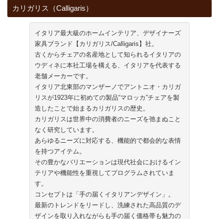
カリガリス（Calligaris）
イタリア最大級のホームインテリア、デザイナーズ
家具ブランド【カリガリス/Calligaris】社。
古くからチェアの名産地として知られるイタリアの
ウディネに本社工場を構える、イタリアを代表する
老舗メーカーです。
イタリア北東部のマンザーノでアントニオ・カリガ
リスが1923年に初めての製品“マロッカ”チェアを製
造したことで始まるカリガリスの歴史。
カリガリスは世界中の消費者のニーズを弛まぬこと
なく研究しています。
あらゆるニーズに対応する、機能的で都会的な表情
を持つアイテム。
その豊かなバリエーションは現代社会におけるイン
テリアや機能性を重視してプログラムされていま
す。
コンセプトは「手の届くイタリアンデザイン」。
最新のトレンドをリードし、洗練された高品質のデ
ザインを取り入れながらも手の届く価格帯も魅力の