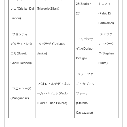
28(Studio・
トロメイ
ンコ(Cristian Dai
(Marcello Ziliani)
28)
(Fabio Di
Bianco)
Bartolomei)
ブセッティ・
ステファ
ドリゴデザ
ガルティ・レダ
ルポデザイン(Lupo
ン・バーク
イン(Dorigo
エリ(Busetti
design)
ス(Stephen
Design)
Garuti Redaelli)
Burks)
ステーファ
パオロ・ルチディ & ル
ノ・カヴァッ
マニャネーズ
ーカ・ぺヴェレ(Paolo
ツァーナ
(Manganese)
Lucidi & Luca Pevere)
(Stefano
Cavazzana)