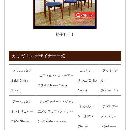
椅子セット
カリガリス デザイナー一覧
スミススタジ
エミリオ・
アルキリボ
エディ&パオロ・チアー
オ(Mr Smith
ナンニ(Emilio
ルト
ニ(Edi & Paolo Ciani)
Studio)
Nanni)
(Archirivolto)
アートスタジ
メングッザート・ジャン
セルジオ・
アドリアー
オパトリニャー
二／クラウディオ・ナシ
M・ミアン
ノ・バルッ
ニ(Art Studio
ンベン(Menguzzato
(Sergio
ト(Adriano