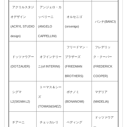
アクリルスタジ
アンジェロ・カ
オデザイン
ッペリーニ
オルセニゴ
バンチ(BANCI)
(ACRYL STUDIO
(ANGELO
(orsenigo)
design)
CAPPELLINI)
フリードマン・
フレデリッ
ドッツァウアー
オフインテリー
ブラザーズ
ク・クーパー
(DOTZAUER)
ニ(of INTERINI)
(FRIEDMAN
(FREDERICK
BROTHERS)
COOPER)
トーマス＆シー
シグマ
ボナノミ
マデリア
ズ
L2(SIGMA L2)
(BONANOMI)
(MADELIA)
(TOMAS&SAEZ)
ドッツァウア
チアーニ
チェッカレリ
ベディング