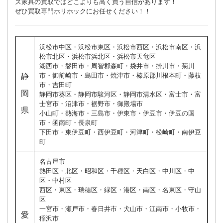
ズ家具の買取ではどこよりも高く買う自信があります！
ぜひ買取専門ホリホックにお任せください！！
浜松市中区・浜松市東区・浜松市西区・浜松市南区・浜
松市北区・浜松市浜北区・浜松市天竜区
湖西市・磐田市・周智郡森町・袋井市・掛川市・菊川
市・御前崎市・島田市・焼津市・榛原郡川根本町・藤枝
静
市・吉田町
岡
静岡市葵区・静岡市駿河区・静岡市清水区・富士市・富
士宮市・沼津市・裾野市・御殿場市
県
小山町・熱海市・三島市・伊東市・伊豆市・伊豆の国
市・函南町・長泉町
下田市・東伊豆町・西伊豆町・河津町・松崎町・南伊豆
町
名古屋市
熱田区・北区・昭和区・千種区・天白区・中川区・中
区・中村区
西区・東区・瑞穂区・緑区・港区・南区・名東区・守山
区
一宮市・瀬戸市・春日井市・犬山市・江南市・小牧市・
愛
稲沢市