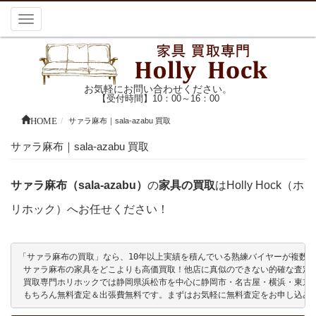
Toggle
navigation
お気軽にお問い合わせください。
【受付時間】10：00～16：00
HOME
サァラ麻布｜sala-azabu 買取
サァラ麻布｜sala-azabu 買取
サァラ麻布（sala-azabu）
の
家具の買取
はHolly Hock（ホ
リホック）へお任せください！
「サァラ麻布の買取」なら、10年以上実績を積んでいる熟練バイヤーが複数名在籍
 サァラ麻布の家具をどこよりも高価買取！他店に真似のできない的確な査定を
 買取専門ホリホックでは静岡県浜松市を中心に静岡市・名古屋・横浜・東京
 もちろん無料査定＆出張費無料です。まずはお気軽に無料査定をお申し込み