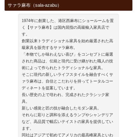
サァラ麻布（sala-azabu）
1974年に創業した、港区西麻布にショールームを置
く【サァラ麻布】は国内屈指の高級輸入家具店で
す。
創業以来トラディショナル家具を始め厳選された高
級家具を販売するサァラ麻布。
「本物でしか味わえない喜び」をコンセプトに厳選
された商品は、伝統と現代に受け継がれた職人の技
術によって作られたトラディショナルな家具。
そこに現代の新しいライフスタイルを融合すべくサ
ァラ麻布は、自信とこだわりを持ってトータルコー
ディネートを提案しています。
長い歴史の上で培われ、完成されたクラシック家
具。
新しい感覚と匠の技が融合したモダン家具。
それらに彩りと調和を添えるランプやシャンデリア
など、高品質で幅広いテイストの家具を提供してい
ます。
同社はアジアで初めてアメリカの最高峰家具といわ