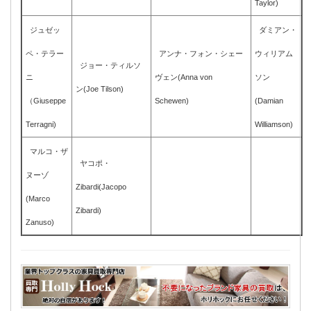
Taylor)
ジュゼッ
ダミアン・
ペ・テラー
アンナ・フォン・シェー
ウィリアム
ジョー・ティルソ
ニ
ヴェン(Anna von
ソン
ン(Joe Tilson)
（Giuseppe
Schewen)
(Damian
Terragni)
Williamson)
マルコ・ザ
ヤコポ・
ヌーゾ
Zibardi(Jacopo
(Marco
Zibardi)
Zanuso)