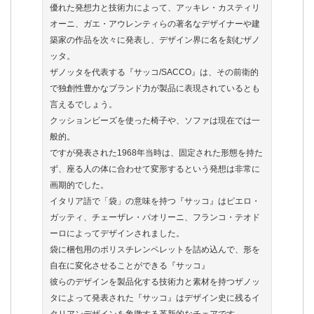
優れた発想力と技術力によって、アッキレ・カスティリ
オーニ、ガエ・アウレンティらの著名なデザイナーや建
築家の作品を次々に発表し、デザイン界に名を刻むザノ
ッタ。
ザノッタを代表する『サッコ/SACCO』は、その前衛的
で独創性豊かなブランド力が製品に表現されているとも
言えるでしょう。
クッションビーズを使った椅子や、ソファは現在では一
般的。
ですが発表された1968年当時は、固定された形態を持た
ず、座る人の体に合わせて変形するという発想は非常に
画期的でした。
イタリア語で「袋」の意味を持つ『サッコ』はピエロ・
ガッティ、チェーザレ・パオリーニ、フランコ・テオド
ーロによってデザインされました。
袋に梱包用のポリスチレンペレットを詰め込んで、形を
自在に変化させることができる『サッコ』
彼らのデザインを製品化する技術力と素材を持つザノッ
タによって発表された『サッコ』はデザイン史に残るイ