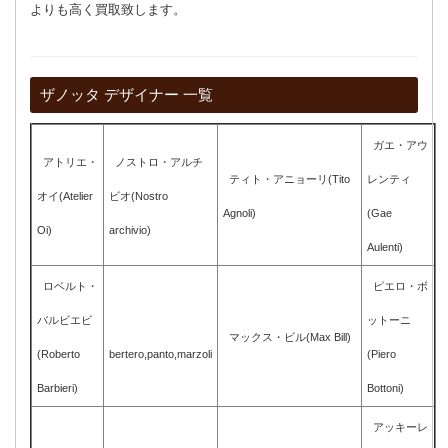
よりも高く買取致します。
ザノッタ デザイナー 一覧
ガエ・アウ
アトリエ・
ノストロ・アルチ
ティト・アニョーリ(Tito
レンティ
オイ(Atelier
ビオ(Nostro
Agnoli)
(Gae
Oi)
archivio)
Aulenti)
ロベルト・
ピエロ・ボ
バルビエビ
ットーニ
マックス・ビル(Max Bill)
(Roberto
bertero,panto,marzoli
(Piero
Barbieri)
Bottoni)
アッキーレ