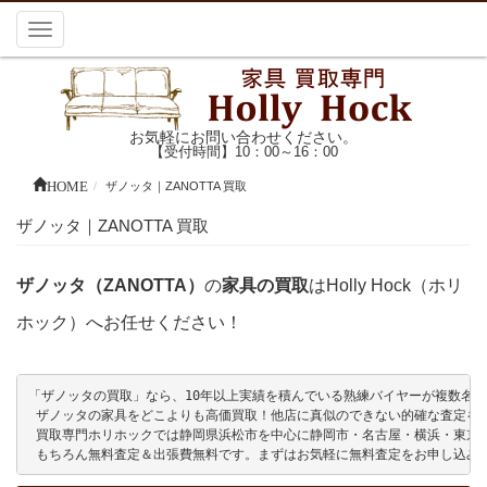
Toggle
navigation
お気軽にお問い合わせください。
【受付時間】10：00～16：00
HOME
ザノッタ｜ZANOTTA 買取
ザノッタ｜ZANOTTA 買取
ザノッタ（ZANOTTA）
の
家具の買取
はHolly Hock（ホリ
ホック）へお任せください！
「ザノッタの買取」なら、10年以上実績を積んでいる熟練バイヤーが複数名在籍し
 ザノッタの家具をどこよりも高価買取！他店に真似のできない的確な査定をい
 買取専門ホリホックでは静岡県浜松市を中心に静岡市・名古屋・横浜・東京
 もちろん無料査定＆出張費無料です。まずはお気軽に無料査定をお申し込み