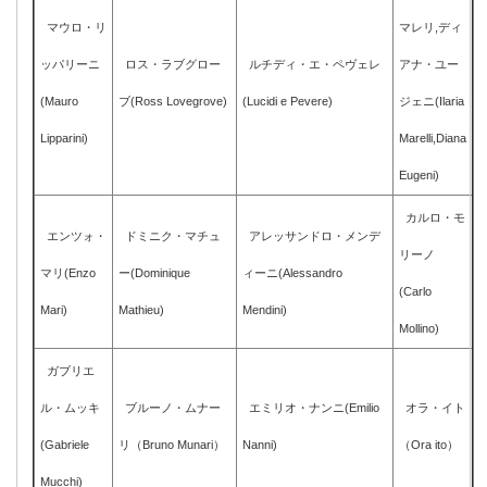
マウロ・リ
マレリ,ディ
ッパリーニ
ロス・ラブグロー
ルチディ・エ・ペヴェレ
アナ・ユー
(Mauro
ブ(Ross Lovegrove)
(Lucidi e Pevere)
ジェニ(Ilaria
Lipparini)
Marelli,Diana
Eugeni)
カルロ・モ
エンツォ・
ドミニク・マチュ
アレッサンドロ・メンデ
リーノ
マリ(Enzo
ー(Dominique
ィーニ(Alessandro
(Carlo
Mari)
Mathieu)
Mendini)
Mollino)
ガブリエ
ル・ムッキ
ブルーノ・ムナー
エミリオ・ナンニ(Emilio
オラ・イト
(Gabriele
リ（Bruno Munari）
Nanni)
（Ora ito）
Mucchi)