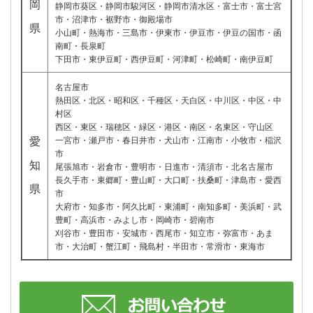
岡
静岡市葵区・静岡市駿河区・静岡市清水区・富士市・富士宮
市・沼津市・裾野市・御殿場市
県
小山町・熱海市・三島市・伊東市・伊豆市・伊豆の国市・函
南町・長泉町
下田市・東伊豆町・西伊豆町・河津町・松崎町・南伊豆町
名古屋市
熱田区・北区・昭和区・千種区・天白区・中川区・中区・中
村区
西区・東区・瑞穂区・緑区・港区・南区・名東区・守山区
愛
一宮市・瀬戸市・春日井市・犬山市・江南市・小牧市・稲沢
市
知
尾張旭市・岩倉市・豊明市・日進市・清須市・北名古屋市
長久手市・東郷町・豊山町・大口町・扶桑町・津島市・愛西
県
市
大府市・知多市・阿久比町・東浦町・南知多町・美浜町・武
豊町・高浜市・みよし市・岡崎市・碧南市
刈谷市・豊田市・安城市・西尾市・知立市・弥富市・あま
市・大治町・蟹江町・飛島村・半田市・常滑市・東海市