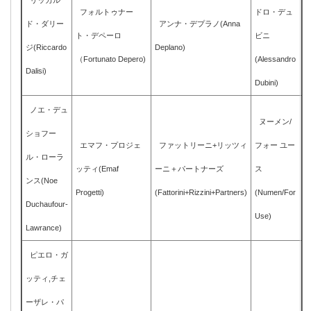
リッカル
フォルトゥナー
ドロ・デュ
ド・ダリー
アンナ・デプラノ(Anna
ト・デペーロ
ビニ
ジ(Riccardo
Deplano)
（Fortunato Depero)
(Alessandro
Dalisi)
Dubini)
ノエ・デュ
ヌーメン/
ショフー
エマフ・プロジェ
ファットリーニ+リッツィ
フォー ユー
ル・ローラ
ッティ(Emaf
ーニ＋パートナーズ
ス
ンス(Noe
Progetti)
(Fattorini+Rizzini+Partners)
(Numen/For
Duchaufour-
Use)
Lawrance)
ピエロ・ガ
ッティ,チェ
ーザレ・パ