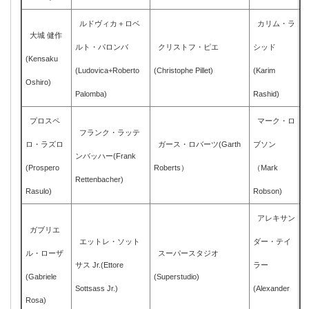
ルドヴィカ＋ロベ
カリム・ラ
大城 健作
ルト・パロンバ
クリストフ・ピエ
シッド
(Kensaku
(Ludovica+Roberto
(Christophe Pillet)
(Karim
Oshiro)
Palomba)
Rashid)
プロスペ
マーク・ロ
フランク・ラッテ
ロ・ラズロ
ガース・ロバーツ(Garth
ブソン
ンバッハー(Frank
(Prospero
Roberts）
（Mark
Rettenbacher)
Rasulo)
Robson)
アレキサン
ガブリエ
エットレ・ソット
ダー・テイ
ル・ローザ
スーパースタジオ
サス Jr.(Ettore
ラー
(Gabriele
(Superstudio)
Sottsass Jr.)
(Alexander
Rosa)