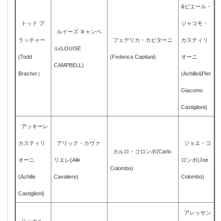
&ピエール・
トッド ブ
ジャコモ・
ルイーズ キャンベ
ラッチャー
フェデリカ・カピターニ
カスティリ
ル(LOUISE
(Todd
(Federica Capitani)
オーニ
CAMPBELL)
Bracher）
(Achille&Pier
Giacomo
Castiglioni)
アッキーレ
カスティリ
アリック・カヴァ
ジョエ・コ
カルロ・コロンボ(Carlo
オーニ
リエレ(Alik
ロンボ(Joe
Colombo)
(Achille
Cavaliere)
Colombo)
Castiglioni)
アレッサン