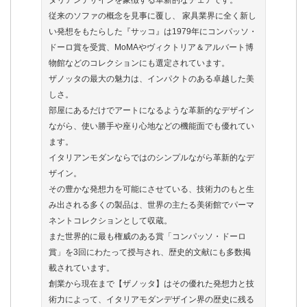
タリアンデザインを象徴する革新的なチェアです。
従来のソファの概念を見事に覆し、 家具業界に全く新し
い発想をもたらした『サッコ』は1979年にコンパッソ・
ドーロ賞を受賞、MoMAやヴィクトリア＆アルバート博
物館などのコレクションにも選定されています。
ザノッタの最大の魅力は、インパクトのある卓越した美
しさ。
部屋にあるだけでアートになるような革新的なデザイン
ながら、使い勝手や座り心地などの機能面でも優れてい
ます。
イタリアンモダンならではのシンプルながら革新的なデ
ザイン。
その豊かな発想力を可能にさせている、技術力のもと生
み出される多くの製品は、世界の主たる美術館でパーマ
ネントコレクションとして収蔵。
また世界的に最も権威のある賞「コンパッソ・ドーロ
賞」を3回にわたって授与され、歴史的文献にも多数掲
載されています。
創業から現在まで【ザノッタ】はその優れた発想力と技
術力によって、イタリアモダンデザイン界の歴史に残る