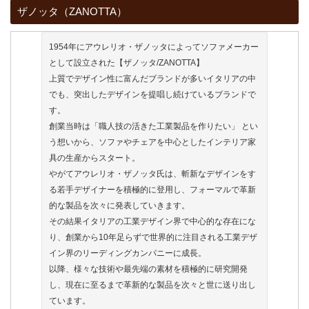
ザノッタ（ZANOTTA）
1954年にアウレリオ・ザノッタによってソファメーカー
として設立された【ザノッタ/ZANOTTA】
上質でデザイン性に富んだブランドが多いイタリアの中
でも、突出したデザインを提唱し続けているブランドで
す。
創業当時は「職人技の活きた工業製品を作りたい」 とい
う想いから、ソファやチェアを中心としたインテリア家
具の生産からスタート。
やがてアウレリオ・ザノッタ氏は、斬新なデザインをす
る若手デザイナーを積極的に登用し、フォーマルで革新
的な製品を次々に発表していきます。
その結果イタリアの工業デザイン界で中心的な存在にな
り、創業から10年足らずで世界的に注目される工業デザ
イン界のリーディングカンパニーに成長。
以降、様々な技術や最先端の素材を積極的に研究開発
し、現在に至るまで革新的な製品を次々と世に送り出し
ています。