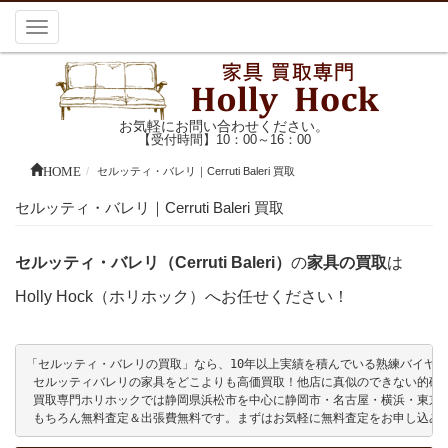
Toggle
navigation
お気軽にお問い合わせください。
【受付時間】10：00～16：00
HOME
セルッティ・バレリ｜Cerruti Baleri 買取
セルッティ・バレリ｜Cerruti Baleri 買取
セルッティ・バレリ（Cerruti Baleri）
の
家具の買取
は
Holly Hock（ホリホック）へお任せください！
「セルッティ・バレリの買取」なら、10年以上実績を積んでいる熟練バイヤーが複
 セルッティバレリの家具をどこよりも高価買取！他店に真似のできない的確な
 買取専門ホリホックでは静岡県浜松市を中心に静岡市・名古屋・横浜・東京
 もちろん無料査定＆出張費無料です。まずはお気軽に無料査定をお申し込み