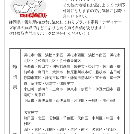
その他の地域もお品によっては対応
可能になりますのでお気軽にお問い
合わせ下さい。
静岡県・愛知県内は特に強化しておりブランド家具・デザイナー
ズ家具の買取ではどこよりも高く買う自信があります！
ぜひ買取専門ホリホックにお任せください！！
浜松市中区・浜松市東区・浜松市西区・浜松市南区・浜松市
北区・浜松市浜北区・浜松市天竜区
静
湖西市・磐田市・周智郡森町・袋井市・掛川市・菊川市・御
前崎市・島田市・焼津市・榛原郡川根本町・藤枝市・吉田町
岡
静岡市葵区・静岡市駿河区・静岡市清水区・富士市・富士宮
市・沼津市・裾野市・御殿場市
県
小山町・熱海市・三島市・伊東市・伊豆市・伊豆の国市・函
南町・長泉町
下田市・東伊豆町・西伊豆町・河津町・松崎町・南伊豆町
名古屋市
熱田区・北区・昭和区・千種区・天白区・中川区・中区・中
村区
西区・東区・瑞穂区・緑区・港区・南区・名東区・守山区