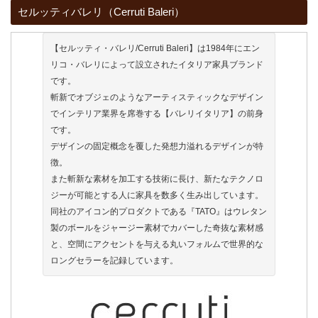
セルッティバレリ（Cerruti Baleri）
【セルッティ・バレリ/Cerruti Baleri】は1984年にエン
リコ・バレリによって設立されたイタリア家具ブランド
です。
斬新でオブジェのようなアーティスティックなデザイン
でインテリア業界を席巻する【バレリイタリア】の前身
です。
デザインの固定概念を覆した発想力溢れるデザインが特
徴。
また斬新な素材を加工する技術に長け、新たなテクノロ
ジーが可能とする人に家具を数多く生み出しています。
同社のアイコン的プロダクトである『TATO』はウレタン
製のボールをジャージー素材でカバーした奇抜な素材感
と、空間にアクセントを与える丸いフォルムで世界的な
ロングセラーを記録しています。