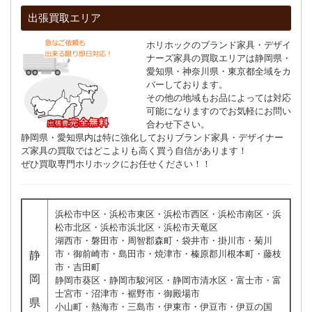
出張買取エリア
ホリホックのブランド家具・デザイ
ナーズ家具の買取エリアは静岡県・
愛知県・神奈川県・東京都全域をカ
バーしております。
その他の地域もお品によっては対応
可能になりますのでお気軽にお問い
合わせ下さい。
静岡県・愛知県内は特に強化しておりブランド家具・デザイナー
ズ家具の買取ではどこよりも高く買う自信があります！
ぜひ買取専門ホリホックにお任せください！！
浜松市中区・浜松市東区・浜松市西区・浜松市南区・浜
松市北区・浜松市浜北区・浜松市天竜区
湖西市・磐田市・周智郡森町・袋井市・掛川市・菊川
市・御前崎市・島田市・焼津市・榛原郡川根本町・藤枝
静
市・吉田町
岡
静岡市葵区・静岡市駿河区・静岡市清水区・富士市・富
士宮市・沼津市・裾野市・御殿場市
県
小山町・熱海市・三島市・伊東市・伊豆市・伊豆の国