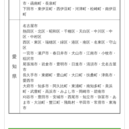
市・函南町・長泉町
下田市・東伊豆町・西伊豆町・河津町・松崎町・南伊豆
町
名古屋市
熱田区・北区・昭和区・千種区・天白区・中川区・中
区・中村区
西区・東区・瑞穂区・緑区・港区・南区・名東区・守山
区
一宮市・瀬戸市・春日井市・犬山市・江南市・小牧市・
愛
稲沢市
尾張旭市・岩倉市・豊明市・日進市・清須市・北名古屋
知
市
長久手市・東郷町・豊山町・大口町・扶桑町・津島市・
県
愛西市
大府市・知多市・阿久比町・東浦町・南知多町・美浜
町・武豊町・高浜市・みよし市・岡崎市・碧南市
刈谷市・豊田市・安城市・西尾市・知立市・弥富市・あ
ま市・大治町・蟹江町・飛島村・半田市・常滑市・東海
市