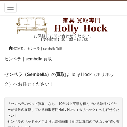
Toggle
navigation
お気軽にお問い合わせください。
【受付時間】10：00～16：00
HOME
センベラ｜sembella 買取
センベラ｜sembella 買取
センベラ（Sembella）
の
買取
はHolly Hock（ホリホッ
ク）へお任せください！
「センベラのベッド買取」なら、10年以上実績を積んでいる熟練バイヤ
ーが複数名在籍している買取専門Holly Hokc（ホリホック）へお任せくだ
さい！
センベラのベッドをどこよりも高価買取！他店に真似のできない的確な査