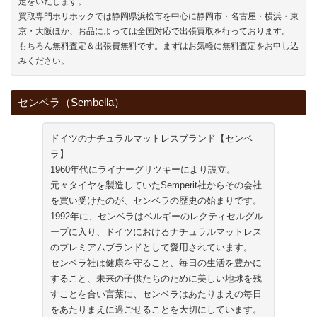
定をいたします。
買取専門ホリホックでは静岡県浜松市を中心に静岡市・名古屋・横浜・東
京・大阪ほか、お品によっては全国対応で出張買取を行っております。
もちろん無料査定＆出張費無料です。まずはお気軽に無料査定をお申し込
みください。
センベラ（Sembella）
ドイツのナチュラルマットレスブランド【センベ
ラ】
1960年代にライナーグリツキーにより設立。
元々タイヤを製造していたSemperit社からその会社
を買い受けたのが、センベラの歴史の始まりです。
1992年に、センベラはベルギーのレクティセルグル
ープに入り、ドイツにおけるナチュラルマットレス
のプレミアムブランドとして愛用されています。
センベラ社は健康を守ること、毎日の生活を豊かに
すること、未来の子供たちのために美しい地球を残
すことを合い言葉に、センベラはあたりまえの毎日
をあたりまえに過ごせることを大切にしています。