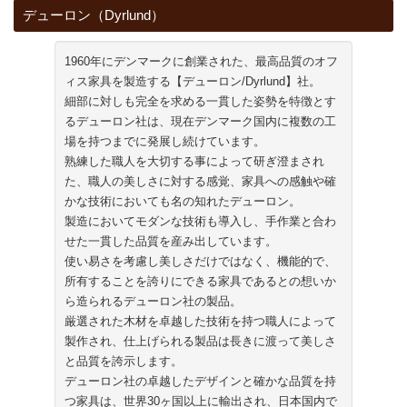
デューロン（Dyrlund）
1960年にデンマークに創業された、最高品質のオフ
ィス家具を製造する【デューロン/Dyrlund】社。
細部に対しも完全を求める一貫した姿勢を特徴とす
るデューロン社は、現在デンマーク国内に複数の工
場を持つまでに発展し続けています。
熟練した職人を大切する事によって研ぎ澄まされ
た、職人の美しさに対する感覚、家具への感触や確
かな技術においても名の知れたデューロン。
製造においてモダンな技術も導入し、手作業と合わ
せた一貫した品質を産み出しています。
使い易さを考慮し美しさだけではなく、機能的で、
所有することを誇りにできる家具であるとの想いか
ら造られるデューロン社の製品。
厳選された木材を卓越した技術を持つ職人によって
製作され、仕上げられる製品は長きに渡って美しさ
と品質を誇示します。
デューロン社の卓越したデザインと確かな品質を持
つ家具は、世界30ヶ国以上に輸出され、日本国内で