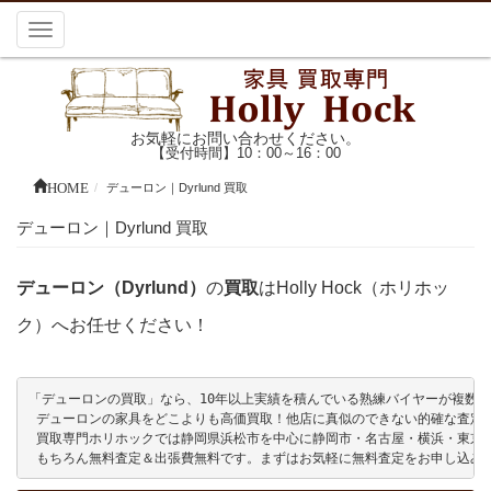
Toggle
navigation
お気軽にお問い合わせください。
【受付時間】10：00～16：00
HOME
デューロン｜Dyrlund 買取
デューロン｜Dyrlund 買取
デューロン（Dyrlund）
の
買取
はHolly Hock（ホリホッ
ク）へお任せください！
「デューロンの買取」なら、10年以上実績を積んでいる熟練バイヤーが複数名在籍
 デューロンの家具をどこよりも高価買取！他店に真似のできない的確な査定を
 買取専門ホリホックでは静岡県浜松市を中心に静岡市・名古屋・横浜・東京
 もちろん無料査定＆出張費無料です。まずはお気軽に無料査定をお申し込み