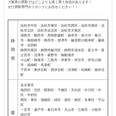
ズ家具の買取ではどこよりも高く買う自信があります！
ぜひ買取専門ホリホックにお任せください！！
浜松市中区・浜松市東区・浜松市西区・浜松市南区・浜
松市北区・浜松市浜北区・浜松市天竜区
湖西市・磐田市・周智郡森町・袋井市・掛川市・菊川
市・御前崎市・島田市・焼津市・榛原郡川根本町・藤枝
静
市・吉田町
岡
静岡市葵区・静岡市駿河区・静岡市清水区・富士市・富
士宮市・沼津市・裾野市・御殿場市
県
小山町・熱海市・三島市・伊東市・伊豆市・伊豆の国
市・函南町・長泉町
下田市・東伊豆町・西伊豆町・河津町・松崎町・南伊豆
町
名古屋市
熱田区・北区・昭和区・千種区・天白区・中川区・中
区・中村区
西区・東区・瑞穂区・緑区・港区・南区・名東区・守山
区
一宮市・瀬戸市・春日井市・犬山市・江南市・小牧市・
愛
稲沢市