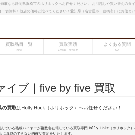
買取なら静岡県浜松市のホリホックへお任せください。 お引越しや買い替えのタ
は一切無料！他店の価格と比べてください！愛知県（名古屋市・豊橋市）にお住ま
買取品目一覧
買取実績
よくある質問
ITEM
ACTUAL RESULTS
FAQ
five by five 買取
具の買取
はHolly Hock（ホリホック）へお任せください！
でいる熟練バイヤーが複数名在籍している買取専門Holly Hokc（ホリホック）
店に真似のできない的確な査定をいたします。
