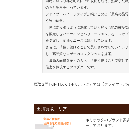
同時に座り心地と耐久面での改良も続け、熟練した職
のもと生産を行っています。
ファイブ・バイ・ファイブが掲げるのは「最高の品質
う強い信念。
「体に寄り添うように深化していく座り心地の確かな
を限定しないデザインとバリエーション」をコンセプ
を提案し、多様なニーズに対応しています。
さらに、「使い続けることで美しさを増していくレザ
し、高品質なレザーのコレクションを提案。
「最高の品質を多くの人へ」「長く使うことで増してい
信念を体現するプロダクトです。
買取専門Holly Hock（ホリホック）では【ファイブ
出張買取エリア
ホリホックのブランド家
ーしております。