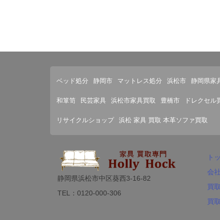
ベッド処分
静岡市
マットレス処分
浜松市
静岡県家
和箪笥
民芸家具
浜松市家具買取
豊橋市
ドレクセル
リサイクルショップ
浜松 家具 買取 本革ソファ買取
ト
会
静岡県浜松市中区葵西3-16-82
買
TEL：0120-000-306
買