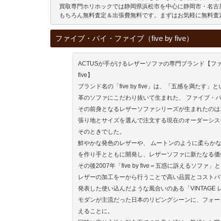
 買取専門ホリホックでは静岡県浜松市を中心に静岡市・名古
 もちろん無料査定＆出張費無料です。まずはお気軽に無料査
ファイブ・バイ・ファイブ（five by five）
ACTUSが手がけるレザーソファの専門ブランド【ファイブ
five】
ブランド名の「five by five」は、「五感を満たす
革のソファにこだわり抜いて生まれた、 ファイブ・
その前身となるレザーソファシリーズが生まれたのは1
張り地とサイズを選んで注文する現在のオーダーシス
そのときでした。
鮮やかな発色のレザーや、 ムートンのように柔らか
を作り手とともに開発し、レザーソファに新たなる価
その後2007年「five by five＝五惑に訴えるソフ
レザーの加工をーから行うことで高い品質とコストパフ
発表した使い込んだような風合いのある「VINTAGE
モダンが主流だった日本のリビングシーンに、フォー
えることに。