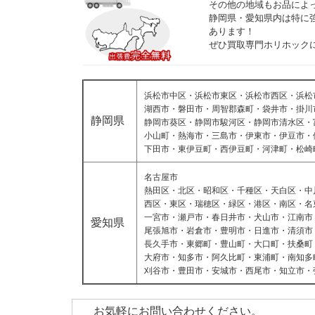
その他の地域もお品によ
静岡県・愛知県内は特に
あります！
ぜひ買取専門ホリホック
浜松市中区・浜松市東区・浜松市西区・浜松
湖西市・磐田市・周智郡森町・袋井市・掛川
静岡県
静岡市葵区・静岡市駿河区・静岡市清水区・
小山町・熱海市・三島市・伊東市・伊豆市・
下田市・東伊豆町・西伊豆町・河津町・松崎
名古屋市
熱田区・北区・昭和区・千種区・天白区・中
西区・東区・瑞穂区・緑区・港区・南区・名
一宮市・瀬戸市・春日井市・犬山市・江南市
愛知県
尾張旭市・岩倉市・豊明市・日進市・清須市
長久手市・東郷町・豊山町・大口町・扶桑町
大府市・知多市・阿久比町・東浦町・南知多
刈谷市・豊田市・安城市・西尾市・知立市・
お気軽にお問い合わせください。