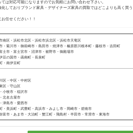
っては対応可能になりますのでお気軽にお問い合わせ下さい。
強化しておりブランド家具・デザイナーズ家具の買取ではどこよりも高く買う
にお任せください！！
市南区・浜松市北区・浜松市浜北区・浜松市天竜区
市・菊川市・御前崎市・島田市・焼津市・榛原郡川根本町・藤枝市・吉田町
富士市・富士宮市・沼津市・裾野市・御殿場市
伊豆の国市・函南町・長泉町
町・南伊豆町
川区・中区・中村区
東区・守山区
・小牧市・稲沢市
・北名古屋市
・津島市・愛西市
町・美浜町・武豊町・高浜市・みよし市・岡崎市・碧南市
弥富市・あま市・大治町・蟹江町・飛島村・半田市・常滑市・東海市