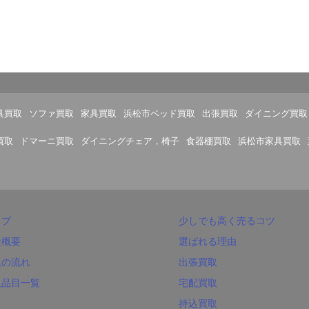
具買取
ソファ買取
家具買取
浜松市ベッド買取
出張買取
ダイニング買取
買取
ドマーニ買取
ダイニングチェア，椅子
食器棚買取
浜松市家具買取
ップ
少しでも高く売るコツ
社概要
選ばれる理由
取の流れ
出張買取
取品目一覧
宅配買取
持込買取