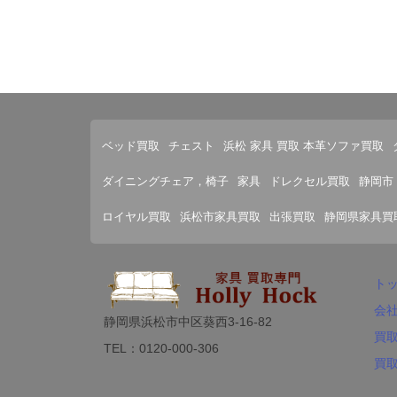
ベッド買取
チェスト
浜松 家具 買取 本革ソファ買取
ダイニングチェア，椅子
家具
ドレクセル買取
静岡市
ロイヤル買取
浜松市家具買取
出張買取
静岡県家具買
ト
会
静岡県浜松市中区葵西3-16-82
買
TEL：0120-000-306
買