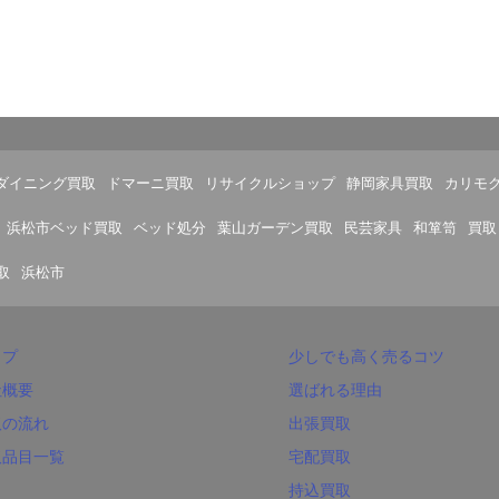
ダイニング買取
ドマーニ買取
リサイクルショップ
静岡家具買取
カリモ
浜松市ベッド買取
ベッド処分
葉山ガーデン買取
民芸家具
和箪笥
買取
取
浜松市
ップ
少しでも高く売るコツ
社概要
選ばれる理由
取の流れ
出張買取
取品目一覧
宅配買取
持込買取