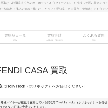
買取なら静岡県浜松市のホリホックへお任せください。 お引越しや買い替えのタ
は一切無料！他店の価格と比べてください！愛知県（名古屋市・豊橋市）にお住ま
買取品目一覧
買取実績
よくある質問
ITEM
ACTUAL RESULTS
FAQ
NDI CASA 買取
取
はHolly Hock（ホリホック）へお任せください！
練バイヤーが複数名在籍している買取専門Holly Hokc（ホリホック）へお任せ
のできない的確な査定をいたします。
