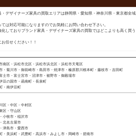
具・デザイナーズ家具の買取エリアは静岡県・愛知県・神奈川県・東京都全域
っては対応可能になりますのでお気軽にお問い合わせ下さい。
強化しておりブランド家具・デザイナーズ家具の買取ではどこよりも高く買う
にお任せください！！
市南区・浜松市北区・浜松市浜北区・浜松市天竜区
市・菊川市・御前崎市・島田市・焼津市・榛原郡川根本町・藤枝市・吉田町
富士市・富士宮市・沼津市・裾野市・御殿場市
伊豆の国市・函南町・長泉町
町・南伊豆町
川区・中区・中村区
東区・守山区
・小牧市・稲沢市
・北名古屋市
・津島市・愛西市
町・美浜町・武豊町・高浜市・みよし市・岡崎市・碧南市