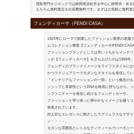
 買取専門ホリホックでは静岡県浜松市を中心に静岡市・名古
 もちろん無料査定＆出張費無料です。まずはお気軽に無料査
フェンディカーサ（FENDI CASA）
1925年にローマで創業したファッション業界の老舗ブ
ムコレクション事業【フェンディカーサ/FENDI CAS
ファッションブランドとしては早いうちからインテリ
ィが【フェンディカーサ】を立ち上げたのは1989年
フェンディのブランドイメージをライフスタイルにお
かつラグジュアリーでモダンなスタイルを発信してい
『インテリアもファッションの一部』という概念のも
ンシップと革新性というDNAを根底に持ちながら、
ンファニチャーを発信し続けるフェンディカーサ。
ファッションと寄り添った華やかなイメージを纏うコ
発表されています。
控え目なエレガンスに根ざしたラグジュラスなデザイ
ン・・・・。
モダンな雰囲気とレトロなディティールでハーモニー