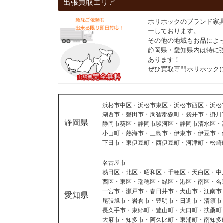
出張買取エリア
ホリホックのブランド家
ーしております。
その他の地域もお品によ
静岡県・愛知県内は特に
あります！
ぜひ買取専門ホリホック
浜松市中区・浜松市東区・浜松市西区・浜松
湖西市・磐田市・周智郡森町・袋井市・掛川
静岡県
静岡市葵区・静岡市駿河区・静岡市清水区・
小山町・熱海市・三島市・伊東市・伊豆市・
下田市・東伊豆町・西伊豆町・河津町・松崎
名古屋市
熱田区・北区・昭和区・千種区・天白区・中
西区・東区・瑞穂区・緑区・港区・南区・名
一宮市・瀬戸市・春日井市・犬山市・江南市
愛知県
尾張旭市・岩倉市・豊明市・日進市・清須市
長久手市・東郷町・豊山町・大口町・扶桑町
大府市・知多市・阿久比町・東浦町・南知多