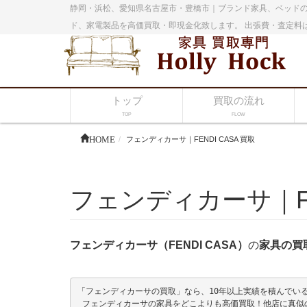
静岡・浜松、愛知県名古屋市・豊橋市｜ブランド家具、ベッドの
ド、家電製品を高価買取・即現金化致します。 出張費・査定料
トップ
買取の流れ
TOP
FLOW
HOME
フェンディカーサ｜FENDI CASA 買取
フェンディカーサ｜FE
フェンディカーサ（FENDI CASA）
の
家具の買
「フェンディカーサの買取」なら、10年以上実績を積んでいる熟
 フェンディカーサの家具をどこよりも高価買取！他店に真似