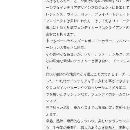
ムはもちろんのこと、空間そのものの創造すべく世界
ーシブなインテリアデザインプロジェクトに参加して
レジデンス、ヴィラ、ヨット、プライベートジェット
プロジェクトは多岐にわたり、そして何よりユニーク
環境にも深く配慮フェンディカーサはクライアントの
素材にも拘ります。
中でもパールラベンダーやボルドーカラー、シルバー
ーションの豊かさは圧巻。
その艶やかな色合いが、レザー、ファー、シルク、ス
どの理知な素材のテクチャーと響き合い、ゴージャス
す。
約500種類の布地見本から選ぶことのできるオーダ
った一つだけのインテリアを手に入れる事ができます
クロコダイルパターンやグロッシーなエナメル加工、
ツを用いたクッションなど、フェンディのホームコレ
ティブ。
見て触った感覚、重みや音までも五感に響く芸術性を
えます。
卓越、熟練、専門的なノウハウ、美しいクラフツマン
心、手作業の重要性、職人のあくなき情熱と、際限な