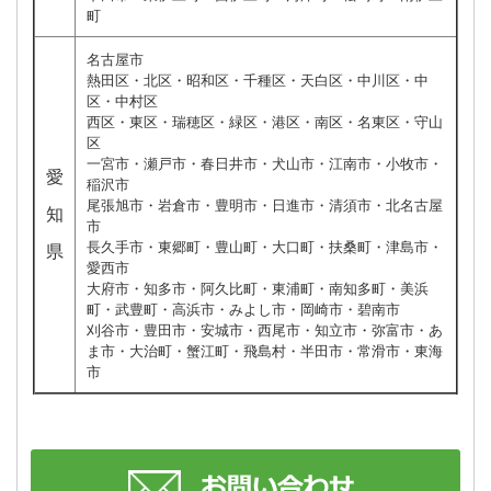
町
名古屋市
熱田区・北区・昭和区・千種区・天白区・中川区・中
区・中村区
西区・東区・瑞穂区・緑区・港区・南区・名東区・守山
区
一宮市・瀬戸市・春日井市・犬山市・江南市・小牧市・
愛
稲沢市
尾張旭市・岩倉市・豊明市・日進市・清須市・北名古屋
知
市
長久手市・東郷町・豊山町・大口町・扶桑町・津島市・
県
愛西市
大府市・知多市・阿久比町・東浦町・南知多町・美浜
町・武豊町・高浜市・みよし市・岡崎市・碧南市
刈谷市・豊田市・安城市・西尾市・知立市・弥富市・あ
ま市・大治町・蟹江町・飛島村・半田市・常滑市・東海
市