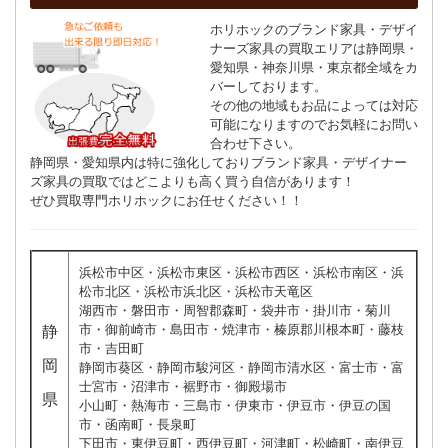
ホリホックのブランド家具・デザイ
ナーズ家具の買取エリアは静岡県・
愛知県・神奈川県・東京都全域をカ
バーしております。
その他の地域もお品によっては対応
可能になりますのでお気軽にお問い
合わせ下さい。
静岡県・愛知県内は特に強化しておりブランド家具・デザイナー
ズ家具の買取ではどこよりも高く買う自信があります！
ぜひ買取専門ホリホックにお任せください！！
浜松市中区・浜松市東区・浜松市西区・浜松市南区・浜
松市北区・浜松市浜北区・浜松市天竜区
湖西市・磐田市・周智郡森町・袋井市・掛川市・菊川
市・御前崎市・島田市・焼津市・榛原郡川根本町・藤枝
静
市・吉田町
岡
静岡市葵区・静岡市駿河区・静岡市清水区・富士市・富
士宮市・沼津市・裾野市・御殿場市
県
小山町・熱海市・三島市・伊東市・伊豆市・伊豆の国
市・函南町・長泉町
下田市・東伊豆町・西伊豆町・河津町・松崎町・南伊豆