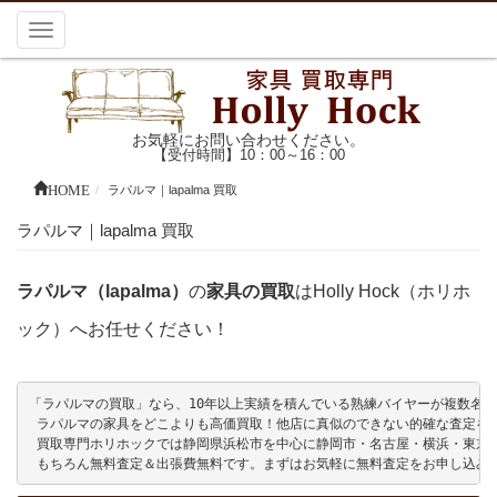
Toggle
navigation
お気軽にお問い合わせください。
【受付時間】10：00～16：00
HOME
ラパルマ｜lapalma 買取
ラパルマ｜lapalma 買取
ラパルマ（lapalma）
の
家具の買取
はHolly Hock（ホリホ
ック）へお任せください！
「ラパルマの買取」なら、10年以上実績を積んでいる熟練バイヤーが複数名在籍し
 ラパルマの家具をどこよりも高価買取！他店に真似のできない的確な査定をい
 買取専門ホリホックでは静岡県浜松市を中心に静岡市・名古屋・横浜・東京
 もちろん無料査定＆出張費無料です。まずはお気軽に無料査定をお申し込み