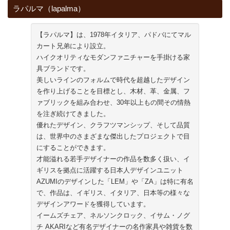
ラパルマ（lapalma）
【ラパルマ】は、1978年イタリア、パドバにてマル
カート兄弟により設立。
ハイクオリティなモダンファニチャーを手掛ける家
具ブランドです。
美しいラインのフォルムで時代を超越したデザイン
を作り上げることを目標とし、木材、革、金属、フ
ァブリックを組み合わせ、30年以上もの間その情熱
を注ぎ続けてきました。
優れたデザイン、クラフツマンシップ、そして品質
は、世界中のさまざまな傑出したプロジェクトで目
にすることができます。
才能溢れる若手デザイナーの作品を数多く扱い、イ
ギリスを拠点に活躍する日本人デザインユニット
AZUMIのデザインした「LEM」や「ZA」は特に有名
で、作品は、イギリス、イタリア、日本等の様々な
デザインアワードを獲得しています。
イームズチェア、ネルソンクロック、イサム・ノグ
チ AKARIなど有名デザイナーの名作家具や雑貨を数