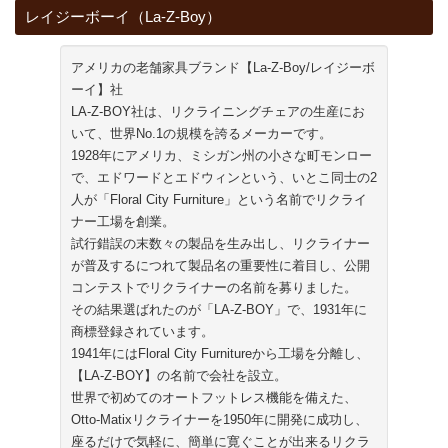
レイジーボーイ（La-Z-Boy）
アメリカの老舗家具ブランド【La-Z-Boy/レイジーボ
ーイ】社
LA-Z-BOY社は、リクライニングチェアの生産にお
いて、世界No.1の規模を誇るメーカーです。
1928年にアメリカ、ミシガン州の小さな町モンロー
で、エドワードとエドウィンという、いとこ同士の2
人が「Floral City Furniture」という名前でリクライ
ナー工場を創業。
試行錯誤の末数々の製品を生み出し、リクライナー
が普及するにつれて製品名の重要性に着目し、公開
コンテストでリクライナーの名前を募りました。
その結果選ばれたのが「LA-Z-BOY」で、1931年に
商標登録されています。
1941年にはFloral City Furnitureから工場を分離し、
【LA-Z-BOY】の名前で会社を設立。
世界で初めてのオートフットレス機能を備えた、
Otto-Matixリクライナーを1950年に開発に成功し、
座るだけで気軽に、簡単に寛ぐことが出来るリクラ