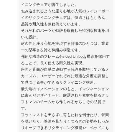
イニングチェアが誕生しました。
包み込まれるような座り心地が人気のレイジーボー
イのリクライニングチェアは、快適さはもちろん、
品質や耐久性も兼ね備えています。
それぞれのパーツが特許を取得した特別な技術を用
いて設計。
耐久性と座り心地を実現する特徴のひとつは、業界
一の堅牢さを誇る枠組み構造です。
強靭な構造のフレーム4-sided Unibody構造を採用す
ることで、長く使える耐久性を実現。
座面と背面が自動に連動する特許を取得しているメ
カニズム、ユーザーそれぞれに最適な角度を調整し
て見つける事ができるリクライニング構造。
最先端のイノベーションのもと、イマジネーション
に富んだデザイナーと、厳選された素材を操るクラ
フトマンのチームから作られるからこその品質で
す。
フットレストを出さずに背もたれを倒せたり、音楽
を聴いたり、映画を見たりくつろぎの姿勢をしっか
りキープできるリクライニング機能や、ベッドにも