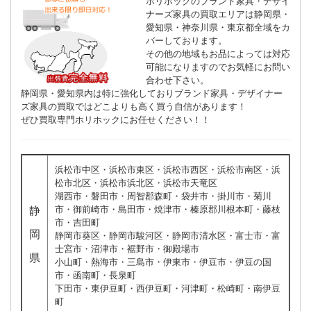
ホリホックのブランド家具・デザイ
ナーズ家具の買取エリアは静岡県・
愛知県・神奈川県・東京都全域をカ
バーしております。
その他の地域もお品によっては対応
可能になりますのでお気軽にお問い
合わせ下さい。
静岡県・愛知県内は特に強化しておりブランド家具・デザイナー
ズ家具の買取ではどこよりも高く買う自信があります！
ぜひ買取専門ホリホックにお任せください！！
浜松市中区・浜松市東区・浜松市西区・浜松市南区・浜
松市北区・浜松市浜北区・浜松市天竜区
湖西市・磐田市・周智郡森町・袋井市・掛川市・菊川
市・御前崎市・島田市・焼津市・榛原郡川根本町・藤枝
静
市・吉田町
岡
静岡市葵区・静岡市駿河区・静岡市清水区・富士市・富
士宮市・沼津市・裾野市・御殿場市
県
小山町・熱海市・三島市・伊東市・伊豆市・伊豆の国
市・函南町・長泉町
下田市・東伊豆町・西伊豆町・河津町・松崎町・南伊豆
町