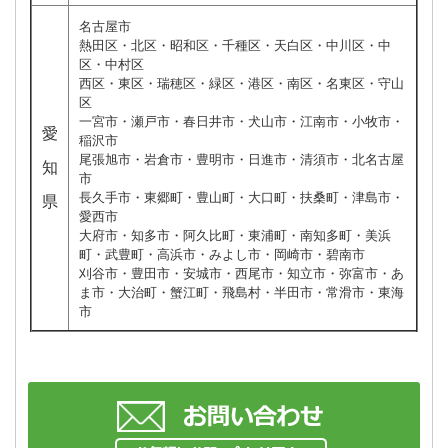
名古屋市
熱田区・北区・昭和区・千種区・天白区・中川区・中
区・中村区
西区・東区・瑞穂区・緑区・港区・南区・名東区・守山
区
一宮市・瀬戸市・春日井市・犬山市・江南市・小牧市・
愛
稲沢市
尾張旭市・岩倉市・豊明市・日進市・清須市・北名古屋
知
市
長久手市・東郷町・豊山町・大口町・扶桑町・津島市・
県
愛西市
大府市・知多市・阿久比町・東浦町・南知多町・美浜
町・武豊町・高浜市・みよし市・岡崎市・碧南市
刈谷市・豊田市・安城市・西尾市・知立市・弥富市・あ
ま市・大治町・蟹江町・飛島村・半田市・常滑市・東海
市