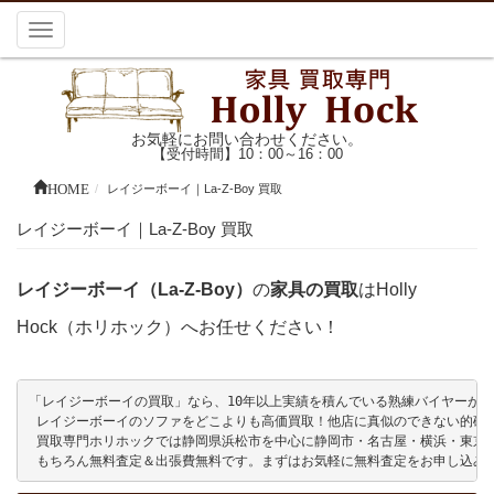
Toggle
navigation
お気軽にお問い合わせください。
【受付時間】10：00～16：00
HOME
レイジーボーイ｜La-Z-Boy 買取
レイジーボーイ｜La-Z-Boy 買取
レイジーボーイ（La-Z-Boy）
の
家具の買取
はHolly
Hock（ホリホック）へお任せください！
「レイジーボーイの買取」なら、10年以上実績を積んでいる熟練バイヤーが複数名
 レイジーボーイのソファをどこよりも高価買取！他店に真似のできない的確な
 買取専門ホリホックでは静岡県浜松市を中心に静岡市・名古屋・横浜・東京
 もちろん無料査定＆出張費無料です。まずはお気軽に無料査定をお申し込み