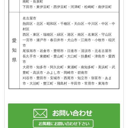
南町・長泉町
下田市・東伊豆町・西伊豆町・河津町・松崎町・南伊豆町
名古屋市
熱田区・北区・昭和区・千種区・天白区・中川区・中区・中
村区
西区・東区・瑞穂区・緑区・港区・南区・名東区・守山区
愛
一宮市・瀬戸市・春日井市・犬山市・江南市・小牧市・稲沢
市
知
尾張旭市・岩倉市・豊明市・日進市・清須市・北名古屋市
長久手市・東郷町・豊山町・大口町・扶桑町・津島市・愛西
県
市
大府市・知多市・阿久比町・東浦町・南知多町・美浜町・武
豊町・高浜市・みよし市・岡崎市・碧南市
刈谷市・豊田市・安城市・西尾市・知立市・弥富市・あま
市・大治町・蟹江町・飛島村・半田市・常滑市・東海市