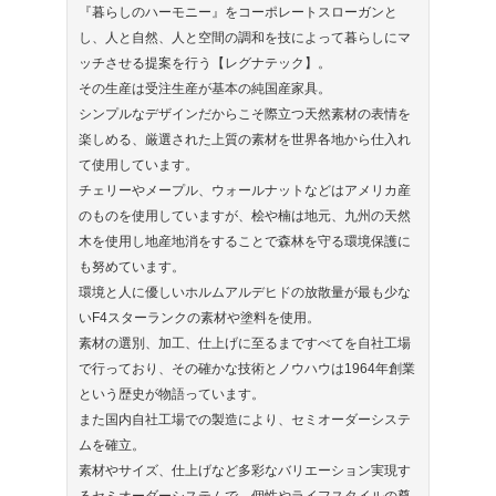
『暮らしのハーモニー』をコーポレートスローガンと
し、人と自然、人と空間の調和を技によって暮らしにマ
ッチさせる提案を行う【レグナテック】。
その生産は受注生産が基本の純国産家具。
シンプルなデザインだからこそ際立つ天然素材の表情を
楽しめる、厳選された上質の素材を世界各地から仕入れ
て使用しています。
チェリーやメープル、ウォールナットなどはアメリカ産
のものを使用していますが、桧や楠は地元、九州の天然
木を使用し地産地消をすることで森林を守る環境保護に
も努めています。
環境と人に優しいホルムアルデヒドの放散量が最も少な
いF4スターランクの素材や塗料を使用。
素材の選別、加工、仕上げに至るまですべてを自社工場
で行っており、その確かな技術とノウハウは1964年創業
という歴史が物語っています。
また国内自社工場での製造により、セミオーダーシステ
ムを確立。
素材やサイズ、仕上げなど多彩なバリエーション実現す