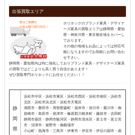
出張買取エリア
ホリホックのブランド家具・デザイナ
ーズ家具の買取エリアは静岡県・愛知
県・神奈川県・東京都全域をカバーし
ております。
その他の地域もお品によっては対応可
能になりますのでお気軽にお問い合わ
せ下さい。
静岡県・愛知県内は特に強化しておりブランド家具・デザイナーズ家具
の買取ではどこよりも高く買う自信があります！
ぜひ買取専門ホリホックにお任せください！！
浜松市中区・浜松市東区・浜松市西区・浜松市南区・浜松市
北区・浜松市浜北区・浜松市天竜区
静
湖西市・磐田市・周智郡森町・袋井市・掛川市・菊川市・御
前崎市・島田市・焼津市・榛原郡川根本町・藤枝市・吉田町
岡
静岡市葵区・静岡市駿河区・静岡市清水区・富士市・富士宮
市・沼津市・裾野市・御殿場市
県
小山町・熱海市・三島市・伊東市・伊豆市・伊豆の国市・函