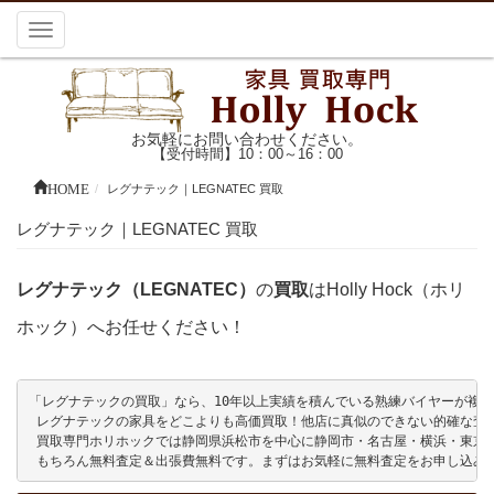
Toggle
navigation
お気軽にお問い合わせください。
【受付時間】10：00～16：00
HOME
レグナテック｜LEGNATEC 買取
レグナテック｜LEGNATEC 買取
レグナテック（LEGNATEC）
の
買取
はHolly Hock（ホリ
ホック）へお任せください！
「レグナテックの買取」なら、10年以上実績を積んでいる熟練バイヤーが複数名在
 レグナテックの家具をどこよりも高価買取！他店に真似のできない的確な査定
 買取専門ホリホックでは静岡県浜松市を中心に静岡市・名古屋・横浜・東京
 もちろん無料査定＆出張費無料です。まずはお気軽に無料査定をお申し込み