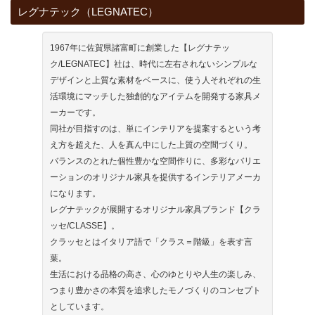
レグナテック（LEGNATEC）
1967年に佐賀県諸富町に創業した【レグナテッ
ク/LEGNATEC】社は、時代に左右されないシンプルな
デザインと上質な素材をベースに、使う人それぞれの生
活環境にマッチした独創的なアイテムを開発する家具メ
ーカーです。
同社が目指すのは、単にインテリアを提案するという考
え方を超えた、人を真ん中にした上質の空間づくり。
バランスのとれた個性豊かな空間作りに、多彩なバリエ
ーションのオリジナル家具を提供するインテリアメーカ
になります。
レグナテックが展開するオリジナル家具ブランド【クラ
ッセ/CLASSE】。
クラッセとはイタリア語で「クラス＝階級」を表す言
葉。
生活における品格の高さ、心のゆとりや人生の楽しみ、
つまり豊かさの本質を追求したモノづくりのコンセプト
としています。