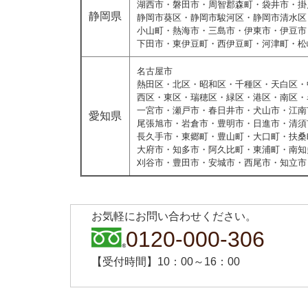
湖西市・磐田市・周智郡森町・袋井市・掛
静岡県
静岡市葵区・静岡市駿河区・静岡市清水区
小山町・熱海市・三島市・伊東市・伊豆市
下田市・東伊豆町・西伊豆町・河津町・松
名古屋市
熱田区・北区・昭和区・千種区・天白区・
西区・東区・瑞穂区・緑区・港区・南区・
一宮市・瀬戸市・春日井市・犬山市・江南
愛知県
尾張旭市・岩倉市・豊明市・日進市・清須
長久手市・東郷町・豊山町・大口町・扶桑
大府市・知多市・阿久比町・東浦町・南知
刈谷市・豊田市・安城市・西尾市・知立市
お気軽にお問い合わせください。
0120-000-306
【受付時間】10：00～16：00