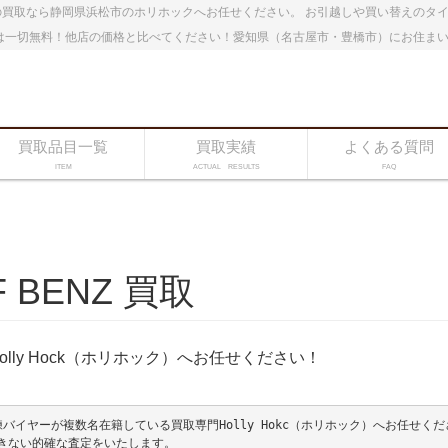
買取なら静岡県浜松市のホリホックへお任せください。 お引越しや買い替えのタ
は一切無料！他店の価格と比べてください！愛知県（名古屋市・豊橋市）にお住ま
買取品目一覧
買取実績
よくある質問
ITEM
ACTUAL RESULTS
FAQ
BENZ 買取
olly Hock（ホリホック）へお任せください！
イヤーが複数名在籍している買取専門Holly Hokc（ホリホック）へお任せくださ
きない的確な査定をいたします。
