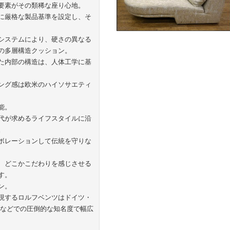
要素がその類稀な座り心地。
に厳格な製品基準を設定し、そ
システムにより、硬さの異なる
の多層構造クッション。
た内部の構造は、人体工学に基
ング感は欧米のハイソサエティ
能。
代が求めるライフスタイルに沿
。
ボレーションして伝統を守りな
、どこかこだわりを感じさせる
す。
ン。
現するロルフベンツはドイツ・
域などでの圧倒的な知名度で幅広