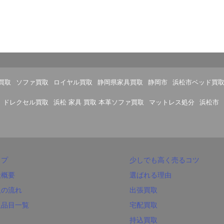
買取
ソファ買取
ロイヤル買取
静岡県家具買取
静岡市
浜松市ベッド買
ドレクセル買取
浜松 家具 買取 本革ソファ買取
マットレス処分
浜松市
ップ
少しでも高く売るコツ
社概要
選ばれる理由
取の流れ
出張買取
取品目一覧
宅配買取
持込買取