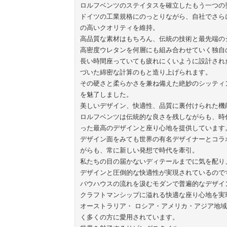
ロルフベンツのステイタスを確立したもう一つの
ドイツの工業規格にのっとりながら、自社でさら
の高いクオリティを維持。
高品質な素材はもちろん、伝統の技術と最先端の
高密度ウレタンを何層にも組み合わせていく独自
長い時間座っていても疲れにくいように設計され
づいた綿密な計算のもと造り上げられます。
その硬さと柔らかさを兼ね備えた絶妙のシッティ
を魅了しました。
美しいデザイン、快適性、品質に裏付けられた機
ロルフベンツは伝統的な良さを残しながらも、時
った最高のデザインと座り心地を提供しています
デザイン面をみても世界の有名デザイナーとコラ
がらも、常に新しい発想で時代を牽引。
私たちの目の届かないディテールまでに気を配り
デザインと圧倒的な快適性が実現されているので
バウハウスの流れを汲むモダンで普遍的なデザイ
クラフトマンシップに溢れる快適な座り心地を実
オーストラリア・ ロシア・アメリカ・アジア地
く多くの方に愛用されています。