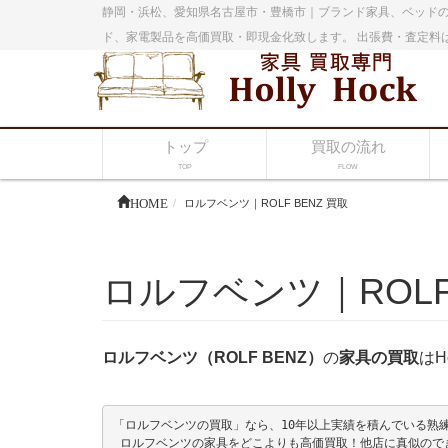
静岡・浜松、愛知県名古屋市・豊橋市｜ブランド家具、ベッドの
ド、家電製品を高価買取・即現金化致します。 出張費・査定料
トップ
買取の流れ
TOP
FLOW
HOME
ロルフベンツ｜ROLF BENZ 買取
ロルフベンツ｜ROLF 
ロルフベンツ（ROLF BENZ）
の
家具の買取
はH
「ロルフベンツの買取」なら、10年以上実績を積んでいる熟練バ
 ロルフベンツの家具をどこよりも高価買取！他店に真似ので