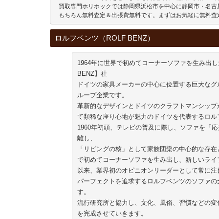
 買取専門ホリホックでは静岡県浜松市を中心に静岡市・名古
 もちろん無料査定＆出張費無料です。まずはお気軽に無料査
ロルフベンツ（ROLF BENZ）
1964年に世界で初めてコーナーソファを生み出し
BENZ】社
ドイツの家具メーカーの中心に位置する巨大なグ
ループ企業です。
革新的なデザインとドイツのクラフトマンシップ
て類稀な座り心地が魅力のドイツを代表するロル
1960年初頭、テレビの普及に際し、ソファを「
離し、
「リビングの核」として家族団欒の中心的な存在と
で初めてコーナーソファを生み出し、新しいライ
以来、業界初のオピニオンリーダーとして常に注
パーフェクトを追求するロルフベンツのソファの
す。
流行研究所と協力し、文化、風俗、習慣などの変
を完成させていきます。