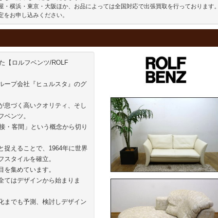
屋・横浜・東京・大阪ほか、お品によっては全国対応で出張買取を行っております。
定をお申し込みください。
た【ロルフベンツ/ROLF
ループ会社『ヒュルスタ』のグ
が息づく高いクオリティ、そし
フベンツ。
応接・客間」という概念から切り
捉えることで、1964年に世界
フスタイルを確立。
目を集めています。
全てはデザインから始まりま
化までも予測、検討しデザイン