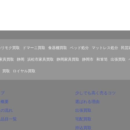
カリモク買取
ドマーニ買取
食器棚買取
ベッド処分
マットレス処分
民芸
家具買取
静岡
浜松市家具買取
静岡家具買取
静岡市
和箪笥
出張買取
買取
ロイヤル買取
ップ
少しでも高く売るコツ
社概要
選ばれる理由
取の流れ
出張買取
取品目一覧
宅配買取
持込買取