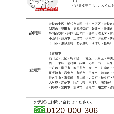
ます！
ぜひ買取専門ホリホックに
浜松市中区・浜松市東区・浜松市西区・浜松市
湖西市・磐田市・周智郡森町・袋井市・掛川市
静岡県
静岡市葵区・静岡市駿河区・静岡市清水区・富
小山町・熱海市・三島市・伊東市・伊豆市・伊
下田市・東伊豆町・西伊豆町・河津町・松崎町
名古屋市
熱田区・北区・昭和区・千種区・天白区・中川
西区・東区・瑞穂区・緑区・港区・南区・名東
一宮市・瀬戸市・春日井市・犬山市・江南市・
愛知県
尾張旭市・岩倉市・豊明市・日進市・清須市・
長久手市・東郷町・豊山町・大口町・扶桑町・
大府市・知多市・阿久比町・東浦町・南知多町
刈谷市・豊田市・安城市・西尾市・知立市・弥
お気軽にお問い合わせください。
0120-000-306