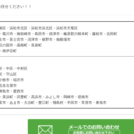
お任せください！！
南区・浜松市北区・浜松市浜北区・浜松市天竜区
・菊川市・御前崎市・島田市・焼津市・榛原郡川根本町・藤枝市・吉田町
士市・富士宮市・沼津市・裾野市・御殿場市
豆の国市・函南町・長泉町
・南伊豆町
区・中区・中村区
区・守山区
小牧市・稲沢市
北名古屋市
津島市・愛西市
・美浜町・武豊町・高浜市・みよし市・岡崎市・碧南市
富市・あま市・大治町・蟹江町・飛島村・半田市・常滑市・東海市