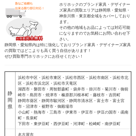
ホリホックのブランド家具・デザイナー
ズ家具の買取エリアは静岡県・愛知県・
神奈川県・東京都全域をカバーしており
ます。
その他の地域もお品によっては対応可能
になりますのでお気軽にお問い合わせ下
さい。
静岡県・愛知県内は特に強化しておりブランド家具・デザイナーズ家具
の買取ではどこよりも高く買う自信があります！
ぜひ買取専門ホリホックにお任せください！
浜松市中区・浜松市東区・浜松市西区・浜松市南区・浜松市北
区・浜松市浜北区・浜松市天竜区
湖西市・磐田市・周智郡森町・袋井市・掛川市・菊川市・御前
静
崎市・島田市・焼津市・榛原郡川根本町・藤枝市・吉田町
岡
静岡市葵区・静岡市駿河区・静岡市清水区・富士市・富士宮
県
市・沼津市・裾野市・御殿場市
小山町・熱海市・三島市・伊東市・伊豆市・伊豆の国市・函南
町・長泉町
下田市・東伊豆町・西伊豆町・河津町・松崎町・南伊豆町
名古屋市