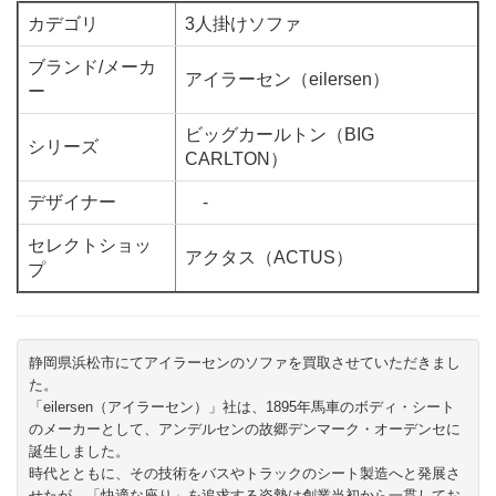
カデゴリ
3人掛けソファ
ブランド/メーカ
アイラーセン（eilersen）
ー
ビッグカールトン（BIG
シリーズ
CARLTON）
デザイナー
-
セレクトショッ
アクタス（ACTUS）
プ
静岡県浜松市にてアイラーセンのソファを買取させていただきまし
た。
「eilersen（アイラーセン）」社は、1895年馬車のボディ・シート
のメーカーとして、アンデルセンの故郷デンマーク・オーデンセに
誕生しました。
時代とともに、その技術をバスやトラックのシート製造へと発展さ
せたが、「快適な座り」を追求する姿勢は創業当初から一貫してお