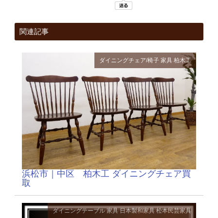
関連記事
ダイニングチェア/椅子
家具
柏木工
浜松市｜中区 柏木工 ダイニングチェア買
取
ダイニングテーブル
家具
日本製和家具
松本民芸家具