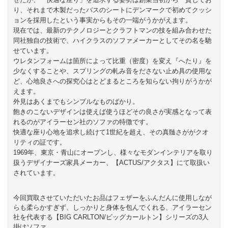
り、それまで木製だったバスのシートにデンマークで初めてクッシ
ョンを採用したという事実からもその一端がうかがえます。
現在では、最新のテクノロジーとクラフトマンの技を組み合わせた
同社独自の技術で、ハイクラスのソファメーカーとしてその名を馳
せています。
ウレタンフォームは箇所によって比重（密度）を変え『へたり』を
少なくすることや、スプリングの軋み音をださない止め具の使用な
ど、心地良さへの探究心はとどまるところを知らない拘りがうかが
えます。
外見はあくまでもシンプルなものばかり。
飽きのこないデザインは使えば使うほどその良さが実感となって表
れるのがアイラーセン社のソファの特徴です。
快適な座り心地を追求し続けて1世紀を超え、その真髄さががクオ
リティの証です。
1969年、東京・青山にオープンし、様々なモダンインテリアを取り
扱うデザイナーズ家具メーカー、【ACTUS/アクタス】にて取扱い
されています。
今回買取させていただいたお品はフェザーをふんだんに使用しなが
らも柔らかすぎず、しっかりと身体を包んでくれる、アイラーセン
社を代表する【BIG CARLTON/ビッグカールトン】シリーズの3人
掛けソファ。