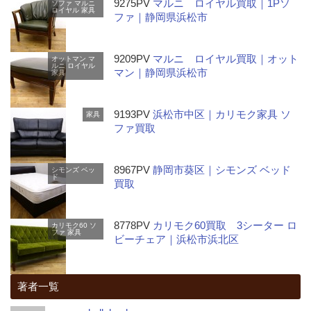
9275PV
マルニ ロイヤル買取｜1Pソ
ソファ
マルニ
ロイヤル
家具
ファ｜静岡県浜松市
9209PV
マルニ ロイヤル買取｜オット
オットマン
マ
ルニ
ロイヤル
マン｜静岡県浜松市
家具
9193PV
浜松市中区｜カリモク家具 ソ
家具
ファ買取
8967PV
静岡市葵区｜シモンズ ベッド
シモンズ
ベッ
ド
買取
8778PV
カリモク60買取 3シーター ロ
カリモク60
ソ
ファ
家具
ビーチェア｜浜松市浜北区
著者一覧