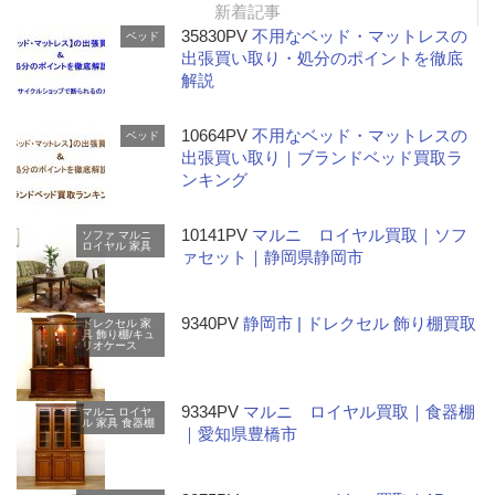
新着記事
35830PV
不用なベッド・マットレスの
ベッド
出張買い取り・処分のポイントを徹底
解説
10664PV
不用なベッド・マットレスの
ベッド
出張買い取り｜ブランドベッド買取ラ
ンキング
10141PV
マルニ ロイヤル買取｜ソフ
ソファ
マルニ
ロイヤル
家具
ァセット｜静岡県静岡市
9340PV
静岡市 | ドレクセル 飾り棚買取
ドレクセル
家
具
飾り棚/キュ
リオケース
9334PV
マルニ ロイヤル買取｜食器棚
マルニ
ロイヤ
ル
家具
食器棚
｜愛知県豊橋市