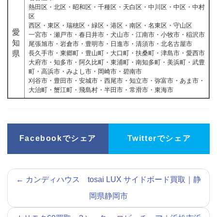
熱田区・北区・昭和区・千種区・天白区・中川区・中区・中村
区
西区・東区・瑞穂区・緑区・港区・南区・名東区・守山区
愛
一宮市・瀬戸市・春日井市・犬山市・江南市・小牧市・稲沢市
知
尾張旭市・岩倉市・豊明市・日進市・清須市・北名古屋市
県
長久手市・東郷町・豊山町・大口町・扶桑町・津島市・愛西市
大府市・知多市・阿久比町・東浦町・南知多町・美浜町・武豊
町・高浜市・みよし市・岡崎市・碧南市
刈谷市・豊田市・安城市・西尾市・知立市・弥富市・あま市・
大治町・蟹江町・飛島村・半田市・常滑市・東海市
Facebookでシェア
Twitterでシェア
←
カンディハウス tosai LUX サイドボード買取｜静
岡県静岡市