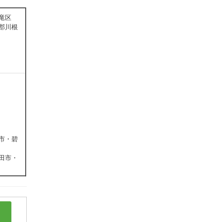
竜区
郡川根
市・碧
田市・