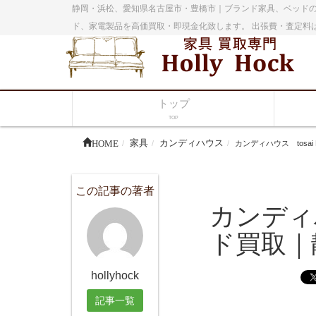
静岡・浜松、愛知県名古屋市・豊橋市｜ブランド家具、ベッドの
ド、家電製品を高価買取・即現金化致します。 出張費・査定料
トップ
TOP
HOME
家具
カンディハウス
カンディハウス tosa
この記事の著者
カンディハ
ド買取｜
hollyhock
記事一覧