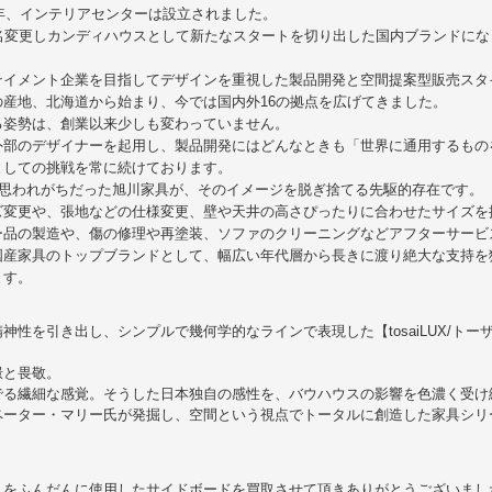
8年、インテリアセンターは設立されました。
社名変更しカンディハウスとして新たなスタートを切り出した国内ブランドにな
テイメント企業を目指してデザインを重視した製品開発と空間提案型販売スタ
産地、北海道から始まり、今では国内外16の拠点を広げてきました。
る姿勢は、創業以来少しも変わっていません。
外部のデザイナーを起用し、製品開発にはどんなときも「世界に通用するもの
としての挑戦を常に続けております。
と思われがちだった旭川家具が、そのイメージを脱ぎ捨てる先駆的存在です。
ズ変更や、張地などの仕様変更、壁や天井の高さぴったりに合わせたサイズを
ー品の製造や、傷の修理や再塗装、ソファのクリーニングなどアフターサービ
国産家具のトップブランドとして、幅広い年代層から長きに渡り絶大な支持を
ます。
神性を引き出し、シンプルで幾何学的なラインで表現した【tosaiLUX/トー
憬と畏敬。
でる繊細な感覚。そうした日本独自の感性を、バウハウスの影響を色濃く受け
ペーター・マリー氏が発掘し、空間という視点でトータルに創造した家具シリ
トをふんだんに使用したサイドボードを買取させて頂きありがとうございまし