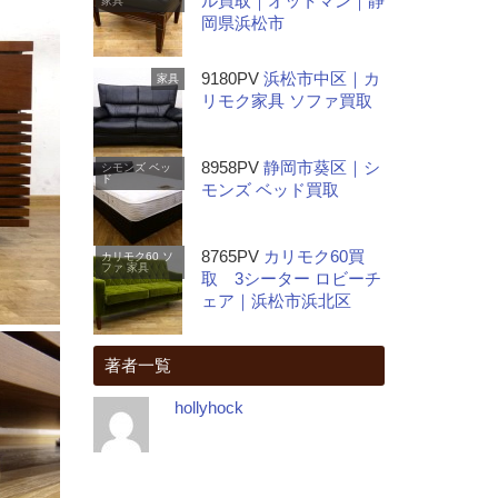
ル買取｜オットマン｜静
家具
岡県浜松市
9180PV
浜松市中区｜カ
家具
リモク家具 ソファ買取
8958PV
静岡市葵区｜シ
シモンズ
ベッ
ド
モンズ ベッド買取
8765PV
カリモク60買
カリモク60
ソ
ファ
家具
取 3シーター ロビーチ
ェア｜浜松市浜北区
著者一覧
hollyhock