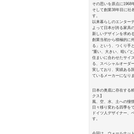
その思いを原点に196
そして創業38年目に
す。
以来暮らしのエンター
よって日本が誇る家具の
新しいデザインを求め
創業当初から積極的に
る」という、つくり手
“重い、大きい、暗い”
住まいに合わせたサイ
る、スペシャルオーダ
実しており、実績ある
ているメーカーになり
日本の奥底に存在する精
クス】
風、空、水、土への憧
日々移り変わる四季を
ドイツ人デザイナー、
す。
今回は、ウォールナッ