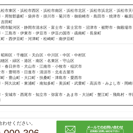
浜松市東区・浜松市西区・浜松市南区・浜松市北区・浜松市浜北区・浜松市天
市・周智郡森町・袋井市・掛川市・菊川市・御前崎市・島田市・焼津市・榛原
・吉田町
静岡市駿河区・静岡市清水区・富士市・富士宮市・沼津市・裾野市・御殿場市
市・三島市・伊東市・伊豆市・伊豆の国市・函南町・長泉町
豆町・西伊豆町・河津町・松崎町・南伊豆町
・昭和区・千種区・天白区・中川区・中区・中村区
瑞穂区・緑区・港区・南区・名東区・守山区
市・春日井市・犬山市・江南市・小牧市・稲沢市
倉市・豊明市・日進市・清須市・北名古屋市
郷町・豊山町・大口町・扶桑町・津島市・愛西市
市・阿久比町・東浦町・南知多町・美浜町・武豊町・高浜市・みよし市・岡崎
市・安城市・西尾市・知立市・弥富市・あま市・大治町・蟹江町・飛島村・半
市
合わせください。
-000-306