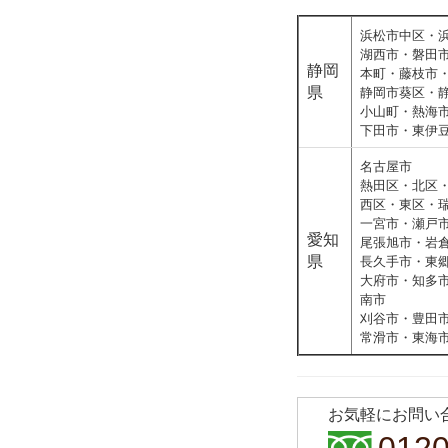
浜松市中区・
湖西市・磐田
静岡
本町・藤枝市
県
静岡市葵区・
小山町・熱海
下田市・東伊
名古屋市
熱田区・北区
西区・東区・
一宮市・瀬戸
愛知
尾張旭市・岩
県
長久手市・東
大府市・知多
南市
刈谷市・豊田
常滑市・東海
お気軽にお問い
0120