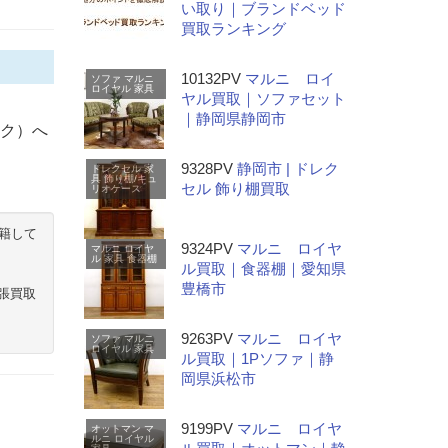
い取り｜ブランドベッド
買取ランキング
10132PV
マルニ ロイ
ソファ
マルニ
ロイヤル
家具
ヤル買取｜ソファセット
｜静岡県静岡市
ホック）へ
9328PV
静岡市 | ドレク
ドレクセル
家
具
飾り棚/キュ
セル 飾り棚買取
リオケース
籍して
9324PV
マルニ ロイヤ
マルニ
ロイヤ
ル
家具
食器棚
ル買取｜食器棚｜愛知県
豊橋市
張買取
9263PV
マルニ ロイヤ
ソファ
マルニ
ロイヤル
家具
ル買取｜1Pソファ｜静
岡県浜松市
9199PV
マルニ ロイヤ
オットマン
マ
ルニ
ロイヤル