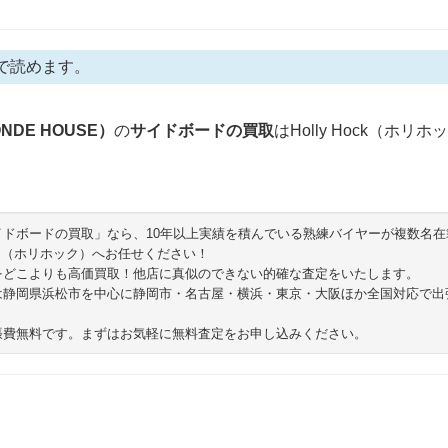
で読めます。
DE HOUSE）
の
サイドボードの買取
はHolly Hock（ホリ
イドボードの買取」なら、10年以上実績を積んでいる熟練バイヤーが複数名在
Hokc（ホリホック）へお任せください！
をどこよりも高価買取！他店に真似のできない的確な査定をいたします。
は静岡県浜松市を中心に静岡市・名古屋・横浜・東京・大阪ほか全国対応で出
張費無料です。まずはお気軽に無料査定をお申し込みください。