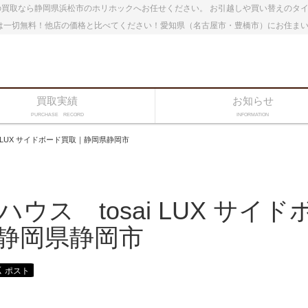
買取なら静岡県浜松市のホリホックへお任せください。 お引越しや買い替えのタ
は一切無料！他店の価格と比べてください！愛知県（名古屋市・豊橋市）にお住ま
買取実績
お知らせ
PURCHASE RECORD
INFORMATION
i LUX サイドボード買取｜静岡県静岡市
ウス tosai LUX サイド
静岡県静岡市