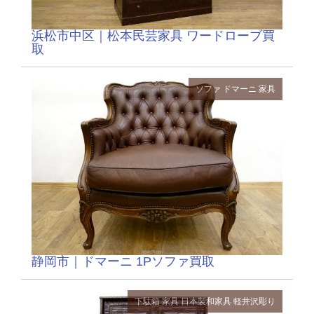
浜松市中区｜松本民芸家具 ワードローブ買
取
ソファ
ドマーニ
家具
静岡市｜ドマーニ 1Pソファ買取
下駄箱
家具
日本製和家具
軽井沢彫り