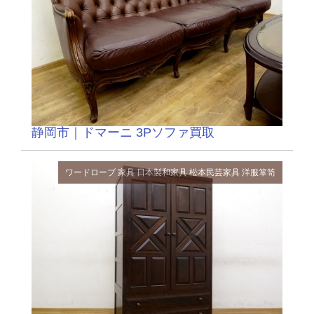
静岡市｜ドマーニ 3Pソファ買取
ワードローブ
家具
日本製和家具
松本民芸家具
洋服箪笥