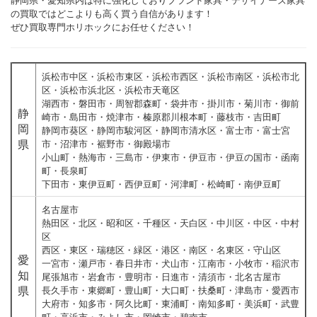
静岡県・愛知県内は特に強化しておりブランド家具・デザイナーズ家具
の買取ではどこよりも高く買う自信があります！
ぜひ買取専門ホリホックにお任せください！
浜松市中区・浜松市東区・浜松市西区・浜松市南区・浜松市北
区・浜松市浜北区・浜松市天竜区
湖西市・磐田市・周智郡森町・袋井市・掛川市・菊川市・御前
静
崎市・島田市・焼津市・榛原郡川根本町・藤枝市・吉田町
岡
静岡市葵区・静岡市駿河区・静岡市清水区・富士市・富士宮
県
市・沼津市・裾野市・御殿場市
小山町・熱海市・三島市・伊東市・伊豆市・伊豆の国市・函南
町・長泉町
下田市・東伊豆町・西伊豆町・河津町・松崎町・南伊豆町
名古屋市
熱田区・北区・昭和区・千種区・天白区・中川区・中区・中村
区
西区・東区・瑞穂区・緑区・港区・南区・名東区・守山区
愛
一宮市・瀬戸市・春日井市・犬山市・江南市・小牧市・稲沢市
知
尾張旭市・岩倉市・豊明市・日進市・清須市・北名古屋市
県
長久手市・東郷町・豊山町・大口町・扶桑町・津島市・愛西市
大府市・知多市・阿久比町・東浦町・南知多町・美浜町・武豊