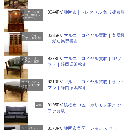
9344PV
静岡市 | ドレクセル 飾り棚買取
ドレクセル
家
具
飾り棚/キュ
リオケース
9335PV
マルニ ロイヤル買取｜食器棚
マルニ
ロイヤ
ル
家具
食器棚
｜愛知県豊橋市
9278PV
マルニ ロイヤル買取｜1Pソ
ソファ
マルニ
ロイヤル
家具
ファ｜静岡県浜松市
9210PV
マルニ ロイヤル買取｜オット
オットマン
マ
ルニ
ロイヤル
マン｜静岡県浜松市
家具
9195PV
浜松市中区｜カリモク家具 ソ
家具
ファ買取
8970PV
静岡市葵区｜シモンズ ベッド
シモンズ
ベッ