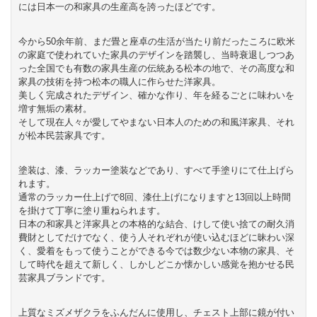
には日本一の和家具の生産高を誇ったほどです。
今から50余年前、まだ畳と座卓の生活が当たり前だったころに欧米
の家庭で使われていた家具のデザインを踏襲し、当時衰退しつつあ
った全国でも有数の家具生産の伝統ある松本の地で、その高度な和
家具の技術を持つ松本の職人に作らせた洋家具。
美しく完成されたデザイン、確かな作り、年を経るごとに味わいを
増す無垢の素材。
そして現在人々が愛してやまない日本人のための和風洋家具、それ
が松本民芸家具です。
塗装は、漆、ラッカー塗装などであり、すべて手塗りにて仕上げら
れます。
通常のラッカー仕上げで8回、漆仕上げになりますと13回以上時間
を掛けて丁寧に塗り重ねられます。
日本の和家具と洋家具との本格的な結合、けして使い捨ての耐久消
費財としてだけでなく、使う人それぞれが使い込むほどに昧わい深
く、愛着をもって使うことができる今では数少ない本物の家具、そ
して時代を超えて新しく、しかしどこか懐かしい感覚を抱かせる民
芸家具ブランドです。
上質なミズメザクラをふんだんに使用し、チェスト上部に鏡が付い