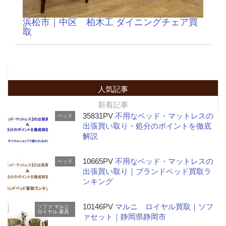
浜松市｜中区 柏木工 ダイニングチェア買
取
人気記事
新着記事
35831PV
不用なベッド・マットレスの
ベッド
出張買い取り・処分のポイントを徹底
解説
10665PV
不用なベッド・マットレスの
ベッド
出張買い取り｜ブランドベッド買取ラ
ンキング
10146PV
マルニ ロイヤル買取｜ソフ
ソファ
マルニ
ロイヤル
家具
ァセット｜静岡県静岡市