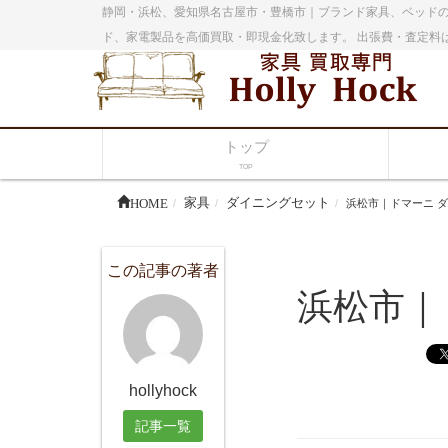
静岡・浜松、愛知県名古屋市・豊橋市｜ブランド家具、ベッドの
ド、家電製品を高価買取・即現金化致します。 出張費・査定料
トップ
TOP
HOME
家具
ダイニングセット
浜松市｜ドマーニ 
この記事の著者
浜松市｜
hollyhock
記事一覧