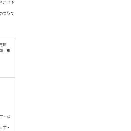
合わせ下
の買取で
竜区
郡川根
市・碧
田市・