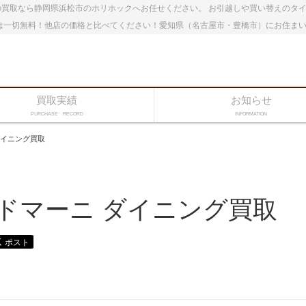
買取なら静岡県浜松市のホリホックへお任せください。 お引越しや買い替えのタ
は一切無料！他店の価格と比べてください！愛知県（名古屋市・豊橋市）にお住ま
買取実績
お知らせ
PURCHASE RECORD
INFORMATION
ダイニング買取
ドマーニ ダイニング買取