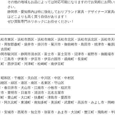
その他の地域もお品によっては対応可能になりますのでお気軽にお問い
さい。
静岡県・愛知県内は特に強化しておりブランド家具・デザイナーズ家具
はどこよりも高く買う自信があります！
ぜひ買取専門ホリホックにお任せください！
浜松市東区・浜松市西区・浜松市南区・浜松市北区・浜松市浜北区・浜松市天
市・周智郡森町・袋井市・掛川市・菊川市・御前崎市・島田市・焼津市・榛原
・吉田町
静岡市駿河区・静岡市清水区・富士市・富士宮市・沼津市・裾野市・御殿場市
市・三島市・伊東市・伊豆市・伊豆の国市・函南町・長泉町
豆町・西伊豆町・河津町・松崎町・南伊豆町
・昭和区・千種区・天白区・中川区・中区・中村区
瑞穂区・緑区・港区・南区・名東区・守山区
市・春日井市・犬山市・江南市・小牧市・稲沢市
倉市・豊明市・日進市・清須市・北名古屋市
郷町・豊山町・大口町・扶桑町・津島市・愛西市
市・阿久比町・東浦町・南知多町・美浜町・武豊町・高浜市・みよし市・岡崎
市・安城市・西尾市・知立市・弥富市・あま市・大治町・蟹江町・飛島村・半