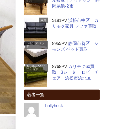
ル買取｜オットマン｜静
家具
岡県浜松市
9181PV
浜松市中区｜カ
家具
リモク家具 ソファ買取
8959PV
静岡市葵区｜シ
シモンズ
ベッ
ド
モンズ ベッド買取
8768PV
カリモク60買
カリモク60
ソ
ファ
家具
取 3シーター ロビーチ
ェア｜浜松市浜北区
著者一覧
hollyhock