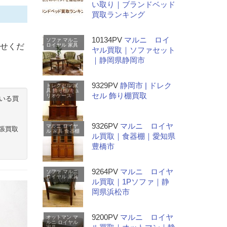
い取り｜ブランドベッド
買取ランキング
10134PV
マルニ ロイ
ソファ
マルニ
任せくだ
ロイヤル
家具
ヤル買取｜ソファセット
｜静岡県静岡市
9329PV
静岡市 | ドレク
ドレクセル
家
具
飾り棚/キュ
セル 飾り棚買取
リオケース
いる買
9326PV
マルニ ロイヤ
マルニ
ロイヤ
張買取
ル
家具
食器棚
ル買取｜食器棚｜愛知県
豊橋市
9264PV
マルニ ロイヤ
ソファ
マルニ
ロイヤル
家具
ル買取｜1Pソファ｜静
岡県浜松市
9200PV
マルニ ロイヤ
オットマン
マ
ルニ
ロイヤル