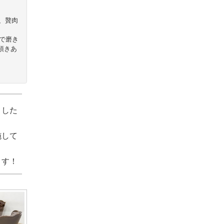
、贅肉
で磨き
頂きあ
ました
施して
ます！