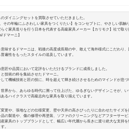
ニのダイニングセットを買取させていただきました。
ら、その年輪にふさわしい家具をつくりたい】をコンセプトに、やさしい肌触
安らぐ家具造りを行う日本を代表する高級家具メーカー【カリモク】社で取り
i/ドマーニ】
を意味するドマーニは、戦後の高度成長期の中、敢えて海外様式にこだわり、
も普遍性をもったスタイルの追及しています。
の意匠や品質において定評をいただけるブランドに成長しました。
りと技術の粋を集結させたドマーニ。
そして機械技術と匠の技に、時を超えて輝き続けさせるためのマインドが息づ
く世界から、あらゆる時代に溯って仕上げた、ゆるぎないデザインこそが、い
値あるハイクラスで高級志向な家具を取り揃えています。
ズ変更や、張地などの仕様変更、壁や天井の高さぴったりに合わせたサイズを
ー品の製造や、傷の修理や再塗装、ソファのクリーニングなどアフターサービ
国産家具のトップブランドとして、幅広い年代層から長きに渡り絶大な支持を
ます。