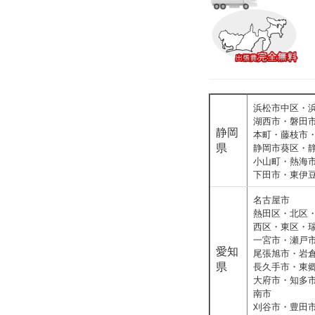
浜松市中区・
湖西市・磐田
静岡
本町・藤枝市
県
静岡市葵区・
小山町・熱海
下田市・東伊
名古屋市
熱田区・北区
西区・東区・
一宮市・瀬戸
愛知
尾張旭市・岩
県
長久手市・東
大府市・知多
南市
刈谷市・豊田