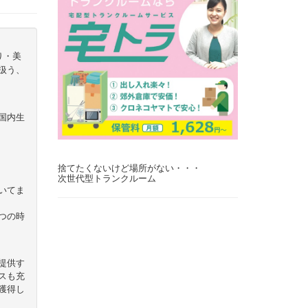
り・美
扱う、
国内生
捨てたくないけど場所がない・・・
次世代型トランクルーム
いてま
つの時
提供す
スも充
獲得し