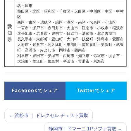
名古屋市
熱田区・北区・昭和区・千種区・天白区・中川区・中区・中村
区
西区・東区・瑞穂区・緑区・港区・南区・名東区・守山区
愛
一宮市・瀬戸市・春日井市・犬山市・江南市・小牧市・稲沢市
知
尾張旭市・岩倉市・豊明市・日進市・清須市・北名古屋市
県
長久手市・東郷町・豊山町・大口町・扶桑町・津島市・愛西市
大府市・知多市・阿久比町・東浦町・南知多町・美浜町・武豊
町・高浜市・みよし市・岡崎市・碧南市
刈谷市・豊田市・安城市・西尾市・知立市・弥富市・あま市・
大治町・蟹江町・飛島村・半田市・常滑市・東海市
Facebookでシェア
Twitterでシェア
←
浜松市 ｜ ドレクセル チェスト買取
静岡市｜ドマーニ 1Pソファ買取
→