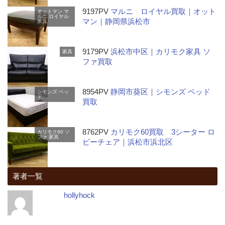
9197PV
マルニ ロイヤル買取｜オット
オットマン
マ
ルニ
ロイヤル
マン｜静岡県浜松市
家具
9179PV
浜松市中区｜カリモク家具 ソ
家具
ファ買取
8954PV
静岡市葵区｜シモンズ ベッド
シモンズ
ベッ
ド
買取
8762PV
カリモク60買取 3シーター ロ
カリモク60
ソ
ファ
家具
ビーチェア｜浜松市浜北区
著者一覧
hollyhock