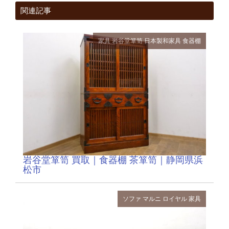
関連記事
家具
岩谷堂箪笥
日本製和家具
食器棚
岩谷堂箪笥 買取｜食器棚 茶箪笥｜静岡県浜
松市
ソファ
マルニ
ロイヤル
家具