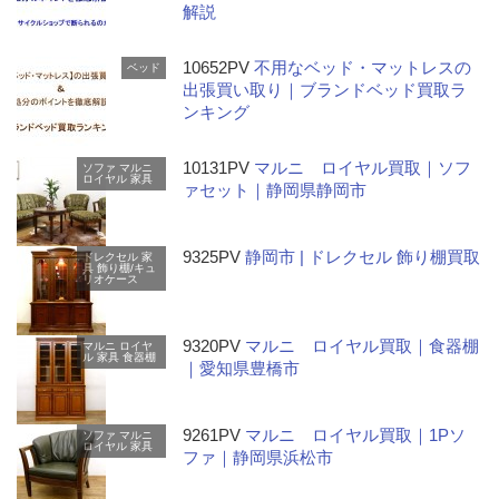
解説
10652PV
不用なベッド・マットレスの
ベッド
出張買い取り｜ブランドベッド買取ラ
ンキング
10131PV
マルニ ロイヤル買取｜ソフ
ソファ
マルニ
ロイヤル
家具
ァセット｜静岡県静岡市
9325PV
静岡市 | ドレクセル 飾り棚買取
ドレクセル
家
具
飾り棚/キュ
リオケース
9320PV
マルニ ロイヤル買取｜食器棚
マルニ
ロイヤ
ル
家具
食器棚
｜愛知県豊橋市
9261PV
マルニ ロイヤル買取｜1Pソ
ソファ
マルニ
ロイヤル
家具
ファ｜静岡県浜松市