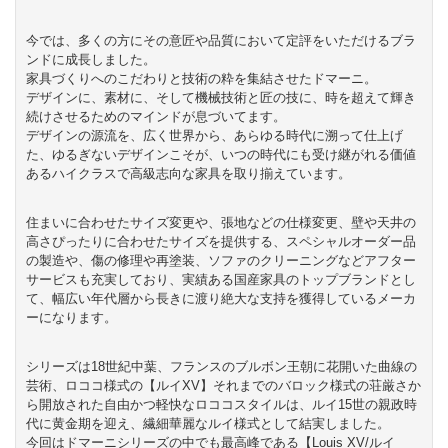
今では、多くの方にその意匠や品質において定評をいただけるブラ
ンドに成長しました。
家具づくりへのこだわりと技術の粋を集結させたドマーニ。
デザインに、素材に、そして機械技術と匠の技に、時を超えて輝き
続けさせるためのマインドが息づいてます。
デザインの源流を、広く世界から、あらゆる時代に溯って仕上げ
た、ゆるぎないデザインこそが、いつの時代にも受け継がれる価値
あるハイクラスで高級志向な家具を取り揃えています。
住まいに合わせたサイズ変更や、張地などの仕様変更、壁や天井の
高さぴったりに合わせたサイズを提供する、スペシャルオーダー品
の製造や、傷の修理や再塗装、ソファのクリーニングなどアフター
サービスも充実しており、実績ある国産家具のトップブランドとし
て、幅広い年代層から長きに渡り絶大な支持を獲得しているメーカ
ーになります。
シリーズは18世紀中葉、フランスのブルボン王朝に花開いた曲線の
芸術、ロココ様式の【ルイXV】それまでのバロック様式の荘厳さか
ら開放された自由かつ軽快なロココスタイルは、ルイ15世の親政時
代に黄金期を迎え、繊細華麗なルイ様式として結実しました。
今回はドマーニシリーズの中でも最高峰である【Louis XV/ルイ