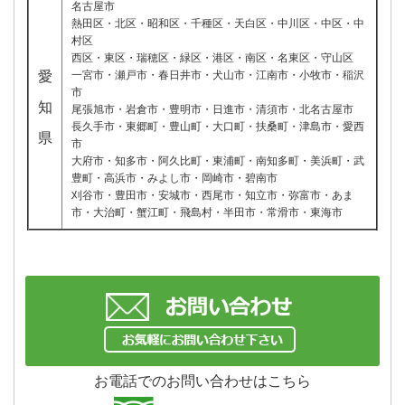
名古屋市
熱田区・北区・昭和区・千種区・天白区・中川区・中区・中
村区
西区・東区・瑞穂区・緑区・港区・南区・名東区・守山区
愛
一宮市・瀬戸市・春日井市・犬山市・江南市・小牧市・稲沢
市
知
尾張旭市・岩倉市・豊明市・日進市・清須市・北名古屋市
長久手市・東郷町・豊山町・大口町・扶桑町・津島市・愛西
県
市
大府市・知多市・阿久比町・東浦町・南知多町・美浜町・武
豊町・高浜市・みよし市・岡崎市・碧南市
刈谷市・豊田市・安城市・西尾市・知立市・弥富市・あま
市・大治町・蟹江町・飛島村・半田市・常滑市・東海市
お電話でのお問い合わせはこちら