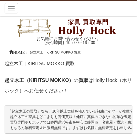
Toggle
navigation
お気軽にお問い合わせください。
【受付時間】10：00～16：00
HOME
起立木工｜KIRITSU MOKKO 買取
起立木工｜KIRITSU MOKKO 買取
起立木工（KIRITSU MOKKO）
の
買取
はHolly Hock（ホリ
ホック）へお任せください！
「起立木工の買取」なら、10年以上実績を積んでいる熟練バイヤーが複数名在籍し
 起立木工の家具をどこよりも高価買取！他店に真似のできない的確な査定をい
 買取専門ホリホックでは静岡県浜松市を中心に静岡市・名古屋・横浜・東京
 もちろん無料査定＆出張費無料です。まずはお気軽に無料査定をお申し込み