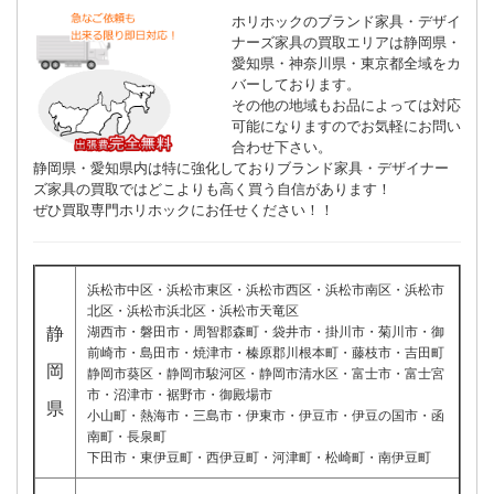
ホリホックのブランド家具・デザイ
ナーズ家具の買取エリアは静岡県・
愛知県・神奈川県・東京都全域をカ
バーしております。
その他の地域もお品によっては対応
可能になりますのでお気軽にお問い
合わせ下さい。
静岡県・愛知県内は特に強化しておりブランド家具・デザイナー
ズ家具の買取ではどこよりも高く買う自信があります！
ぜひ買取専門ホリホックにお任せください！！
浜松市中区・浜松市東区・浜松市西区・浜松市南区・浜松市
北区・浜松市浜北区・浜松市天竜区
静
湖西市・磐田市・周智郡森町・袋井市・掛川市・菊川市・御
前崎市・島田市・焼津市・榛原郡川根本町・藤枝市・吉田町
岡
静岡市葵区・静岡市駿河区・静岡市清水区・富士市・富士宮
市・沼津市・裾野市・御殿場市
県
小山町・熱海市・三島市・伊東市・伊豆市・伊豆の国市・函
南町・長泉町
下田市・東伊豆町・西伊豆町・河津町・松崎町・南伊豆町