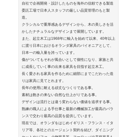
自社で企画開発・設計したものを海外の信頼できる製造
委託工場で日本人スタッフの厳しい品質管理のもと製
造。
クラシカルで重厚感あるデザインから、木の美しさを活
かしたナチュラルなデザインまで展開しています。
また、起立木工は1968年に輸入を始めて以来、40年以上
に渡り日本におけるオランダ家具のパイオニアとして、
日本一の輸入量を誇っています。
傷がついてもそれが風合いとして個性になり、家族と共
に成長していく事の出来る家具を目指す起立木工。
長く愛される家具を作るために細部にまでこだわった造
りは家具に見てとれます。
長年の使用に耐える頑丈なつくりである事。
素材は飽きの来ない自然な仕上がりである事。
デザインは流行とは違う変わらない価値を追求する事。
熟練の職人による手仕事と最新の機械加工が最高のバラ
ンスで交わり最高の品質を提供しています。
現在では、オランダをはじめイギリス・フランス・イタ
リア等、各社とのエージェント契約を結び、ダイニング