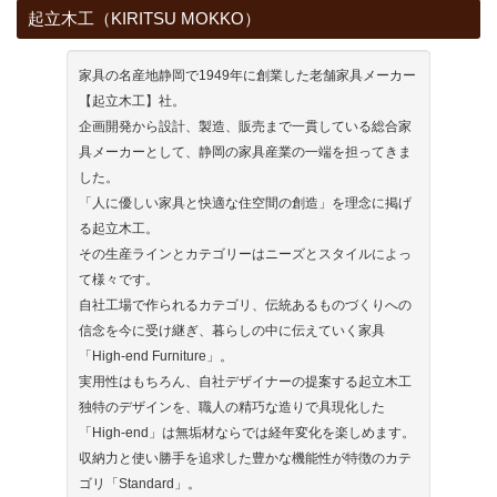
起立木工（KIRITSU MOKKO）
家具の名産地静岡で1949年に創業した老舗家具メーカー
【起立木工】社。
企画開発から設計、製造、販売まで一貫している総合家
具メーカーとして、静岡の家具産業の一端を担ってきま
した。
「人に優しい家具と快適な住空間の創造」を理念に掲げ
る起立木工。
その生産ラインとカテゴリーはニーズとスタイルによっ
て様々です。
自社工場で作られるカテゴリ、伝統あるものづくりへの
信念を今に受け継ぎ、暮らしの中に伝えていく家具
「High-end Furniture」。
実用性はもちろん、自社デザイナーの提案する起立木工
独特のデザインを、職人の精巧な造りで具現化した
「High-end」は無垢材ならでは経年変化を楽しめます。
収納力と使い勝手を追求した豊かな機能性が特徴のカテ
ゴリ「Standard」。