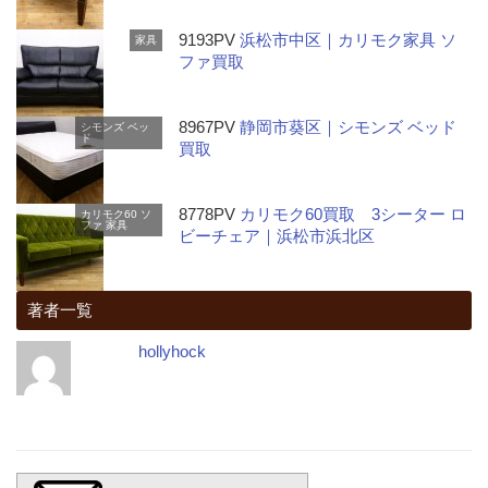
9193PV
浜松市中区｜カリモク家具 ソ
家具
ファ買取
8967PV
静岡市葵区｜シモンズ ベッド
シモンズ
ベッ
ド
買取
8778PV
カリモク60買取 3シーター ロ
カリモク60
ソ
ファ
家具
ビーチェア｜浜松市浜北区
著者一覧
hollyhock