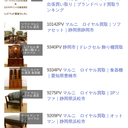
出張買い取り｜ブランドベッド買取ラ
ンキング
10142PV
マルニ ロイヤル買取｜ソフ
ソファ
マルニ
ロイヤル
家具
ァセット｜静岡県静岡市
9340PV
静岡市 | ドレクセル 飾り棚買取
ドレクセル
家
具
飾り棚/キュ
リオケース
9334PV
マルニ ロイヤル買取｜食器棚
マルニ
ロイヤ
ル
家具
食器棚
｜愛知県豊橋市
9275PV
マルニ ロイヤル買取｜1Pソ
ソファ
マルニ
ロイヤル
家具
ファ｜静岡県浜松市
9209PV
マルニ ロイヤル買取｜オット
オットマン
マ
ルニ
ロイヤル
マン｜静岡県浜松市
家具