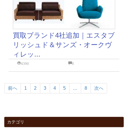
買取ブランド4社追加｜エスタブ
リッシュド＆サンズ・オークヴ
ィレッ...
4390
0
前へ
1
2
3
4
5
…
8
次へ
カテゴリ