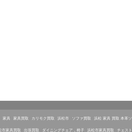
家具
家具買取
カリモク買取
浜松市
ソファ買取
浜松 家具 買取 本革
松市家具買取
出張買取
ダイニングチェア，椅子
浜松市家具買取
チェス