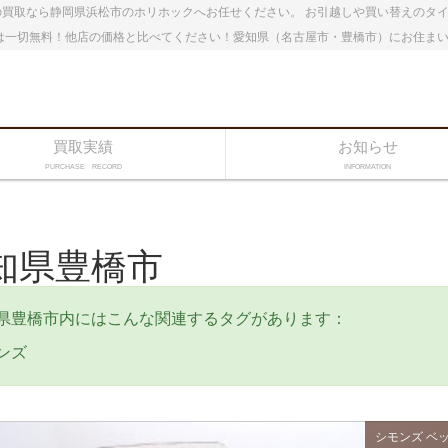
買取なら静岡県浜松市のホリホックへお任せください。 お引越しや買い替えのタ
は一切無料！他店の価格と比べてください！愛知県（名古屋市・豊橋市）にお住ま
買取実績
お知らせ
PURCHASE RECORD
INFORMATION
知県豊橋市
県豊橋市内にはこんな関連するタグがあります：
ンズ
シモンズ
ベ