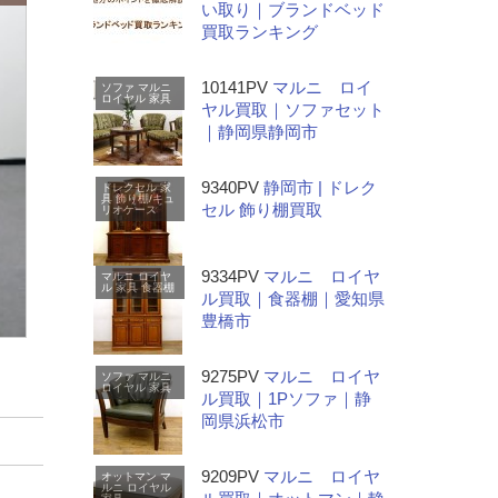
い取り｜ブランドベッド
買取ランキング
10141PV
マルニ ロイ
ソファ
マルニ
ロイヤル
家具
ヤル買取｜ソファセット
｜静岡県静岡市
9340PV
静岡市 | ドレク
ドレクセル
家
具
飾り棚/キュ
セル 飾り棚買取
リオケース
9334PV
マルニ ロイヤ
マルニ
ロイヤ
ル
家具
食器棚
ル買取｜食器棚｜愛知県
豊橋市
ミ
9275PV
マルニ ロイヤ
ソファ
マルニ
ロイヤル
家具
ル買取｜1Pソファ｜静
岡県浜松市
9209PV
マルニ ロイヤ
オットマン
マ
ルニ
ロイヤル