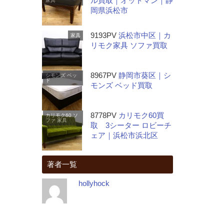
ル買取｜オットマン｜静
家具
岡県浜松市
9193PV
浜松市中区｜カ
家具
リモク家具 ソファ買取
8967PV
静岡市葵区｜シ
シモンズ
ベッ
ド
モンズ ベッド買取
8778PV
カリモク60買
カリモク60
ソ
ファ
家具
取 3シーター ロビーチ
ェア｜浜松市浜北区
著者一覧
hollyhock