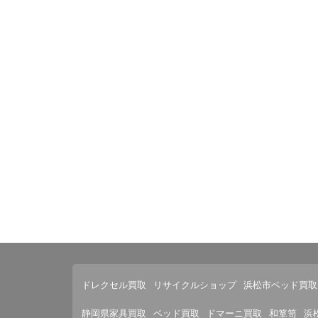
ドレクセル買取
リサイクルショップ
浜松市ベッド買取
静岡県家具買取
ベッド買取
ドマーニ買取
和箪笥
浜