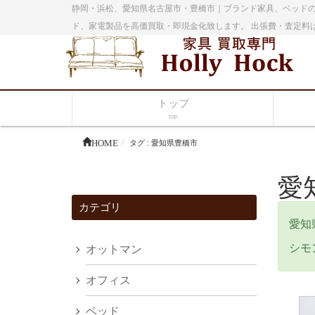
静岡・浜松、愛知県名古屋市・豊橋市｜ブランド家具、ベッドの
ド、家電製品を高価買取・即現金化致します。 出張費・査定料
トップ
TOP
HOME
タグ : 愛知県豊橋市
愛
カテゴリ
愛知
シモ
オットマン
オフィス
ベッド