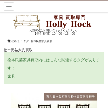
Toggle
navigation
お気軽にお問い合わせください。
【受付時間】10：00～16：00
HOME
タグ : 松本民芸家具買取
松本民芸家具買取
松本民芸家具買取内にはこんな関連するタグがありま
す：
家具
家具
日本製和家具
松本民芸家具
椅子