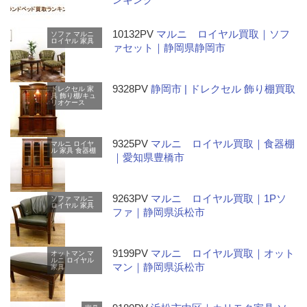
10132PV
マルニ ロイヤル買取｜ソフ
ソファ
マルニ
ロイヤル
家具
ァセット｜静岡県静岡市
9328PV
静岡市 | ドレクセル 飾り棚買取
ドレクセル
家
具
飾り棚/キュ
リオケース
9325PV
マルニ ロイヤル買取｜食器棚
マルニ
ロイヤ
ル
家具
食器棚
｜愛知県豊橋市
9263PV
マルニ ロイヤル買取｜1Pソ
ソファ
マルニ
ロイヤル
家具
ファ｜静岡県浜松市
9199PV
マルニ ロイヤル買取｜オット
オットマン
マ
ルニ
ロイヤル
マン｜静岡県浜松市
家具