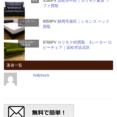
9180PV
浜松市中区｜カリモク家具 ソ
家具
ファ買取
8959PV
静岡市葵区｜シモンズ ベッド
シモンズ
ベッ
ド
買取
8766PV
カリモク60買取 3シーター ロ
カリモク60
ソ
ファ
家具
ビーチェア｜浜松市浜北区
著者一覧
hollyhock