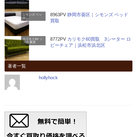
8963PV
静岡市葵区｜シモンズ ベッド
シモンズ
ベッ
ド
買取
8772PV
カリモク60買取 3シーター ロ
カリモク60
ソ
ファ
家具
ビーチェア｜浜松市浜北区
著者一覧
hollyhock