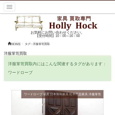
Toggle
navigation
お気軽にお問い合わせください。
【受付時間】10：00～16：00
HOME
タグ : 洋服箪笥買取
洋服箪笥買取
洋服箪笥買取内にはこんな関連するタグがあります：
ワードローブ
ワードローブ
家具
日本製和家具
松本民芸家具
洋服箪笥