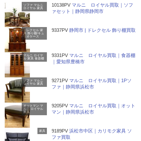
10138PV
マルニ ロイヤル買取｜ソフ
ソファ
マルニ
ロイヤル
家具
ァセット｜静岡県静岡市
9337PV
静岡市 | ドレクセル 飾り棚買取
ドレクセル
家
具
飾り棚/キュ
リオケース
9331PV
マルニ ロイヤル買取｜食器棚
マルニ
ロイヤ
ル
家具
食器棚
｜愛知県豊橋市
9271PV
マルニ ロイヤル買取｜1Pソ
ソファ
マルニ
ロイヤル
家具
ファ｜静岡県浜松市
9205PV
マルニ ロイヤル買取｜オット
オットマン
マ
ルニ
ロイヤル
マン｜静岡県浜松市
家具
9189PV
浜松市中区｜カリモク家具 ソ
家具
ファ買取