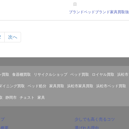
日
ブランドベッド
ブランド家具
買取強
2
次へ
ン買取
食器棚買取
リサイクルショップ
ベッド買取
ロイヤル買取
浜松市
ダイニング買取
ベッド処分
家具買取
浜松市家具買取
浜松市ベッド買取
取
静岡市
チェスト
家具
ップ
少しでも高く売るコツ
社概要
選ばれる理由