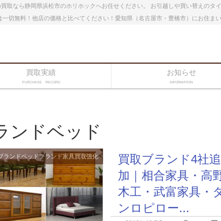
買取なら静岡県浜松市のホリホックへお任せください。 お引越しや買い替えのタ
は一切無料！他店の価格と比べてください！愛知県（名古屋市・豊橋市）にお住ま
買取実績
お知らせ
PURCHASE RECORD
INFORMATION
ランドベッド
買取ブランド4社追
ブランドベッド
ブランド家具
買取強化
加｜相合家具・高
木工・武富家具・
ンロピロー...