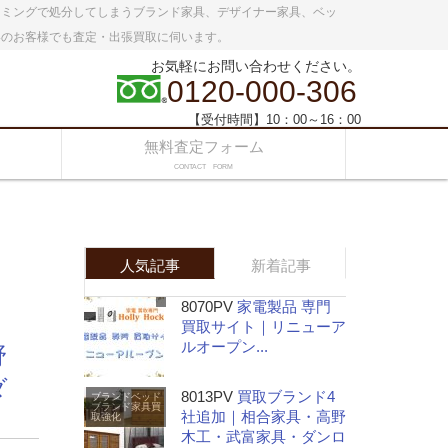
イミングで処分してしまうブランド家具、デザイナー家具、ベッ
いのお客様でも査定・出張買取に伺います。
お気軽にお問い合わせください。
0120-000-306
【受付時間】10：00～16：00
無料査定フォーム
CONTACT FORM
人気記事
新着記事
8070PV
家電製品 専門
買取サイト｜リニューア
ルオープン...
野
ダ
8013PV
買取ブランド4
ブランドベッド
ブランド家具
買
社追加｜相合家具・高野
取強化
木工・武富家具・ダンロ