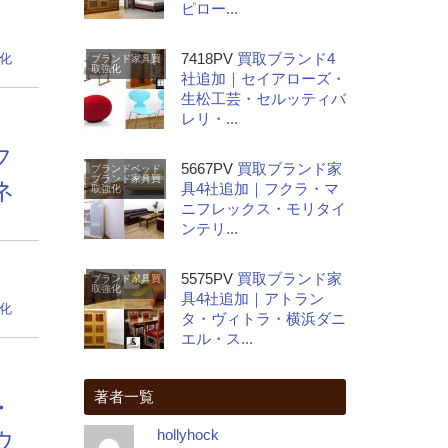
0
ピロー...
7418PV
買取ブランド4
化
ブランド家具
買
取強化
社追加｜セイアローズ・
生松工芸・セルッティバ
レリ・...
フ
5667PV
買取ブランド家
ブランドベッド
ブランド家具
買
ネ
具4社追加｜フクラ・マ
取強化
ニフレックス・モリタイ
ンテリ...
0
5575PV
買取ブランド家
ブランド家具
買
取強化
具4社追加｜アトラン
化
タ・ヴィトラ・横浜ダニ
エル・ス...
著者一覧
・
hollyhock
ウ