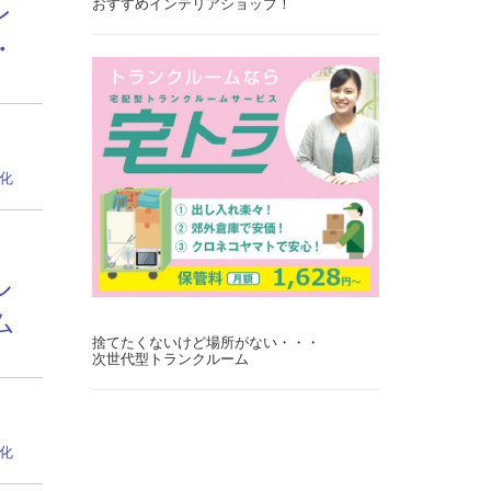
おすすめインテリアショップ！
レ
・
0
化
ル
ム
捨てたくないけど場所がない・・・
次世代型トランクルーム
0
化