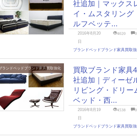
社追加｜マックス
イ・ムスタリング
ルフベッテ...
4020
2016年8月20
日
ブランドベッド
ブランド家具
買取強
買取ブランド家具4
ブランドベッド
ブランド家具
買取強化
社追加｜ディーゼ
リビング・ドリー
ベッド・西...
4538
2016年8月19
日
ブランドベッド
ブランド家具
買取強