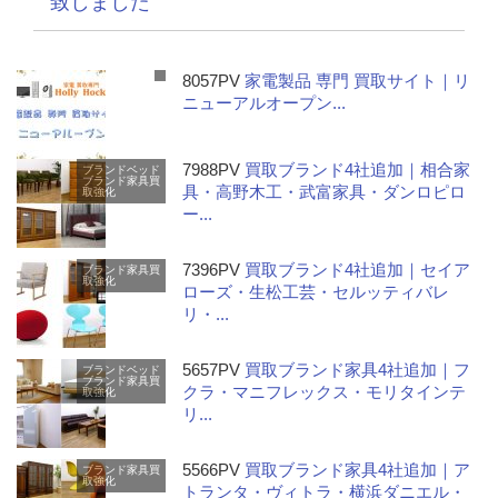
致しました
8057PV
家電製品 専門 買取サイト｜リ
ニューアルオープン...
7988PV
買取ブランド4社追加｜相合家
ブランドベッド
ブランド家具
買
具・高野木工・武富家具・ダンロピロ
取強化
ー...
7396PV
買取ブランド4社追加｜セイア
ブランド家具
買
取強化
ローズ・生松工芸・セルッティバレ
リ・...
5657PV
買取ブランド家具4社追加｜フ
ブランドベッド
ブランド家具
買
クラ・マニフレックス・モリタインテ
取強化
リ...
5566PV
買取ブランド家具4社追加｜ア
ブランド家具
買
取強化
トランタ・ヴィトラ・横浜ダニエル・