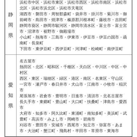
浜松市中区・浜松市東区・浜松市西区・浜松市南区・浜松市
北区・浜松市浜北区・浜松市天竜区
湖西市・磐田市・周智郡森町・袋井市・掛川市・菊川市・御
静
前崎市・島田市・焼津市・榛原郡川根本町・藤枝市・吉田町
岡
静岡市葵区・静岡市駿河区・静岡市清水区・富士市・富士宮
市・沼津市・裾野市・御殿場市
県
小山町・熱海市・三島市・伊東市・伊豆市・伊豆の国市・函
南町・長泉町
下田市・東伊豆町・西伊豆町・河津町・松崎町・南伊豆町
名古屋市
熱田区・北区・昭和区・千種区・天白区・中川区・中区・中
村区
西区・東区・瑞穂区・緑区・港区・南区・名東区・守山区
一宮市・瀬戸市・春日井市・犬山市・江南市・小牧市・稲沢
愛
市
知
尾張旭市・岩倉市・豊明市・日進市・清須市・北名古屋市
長久手市・東郷町・豊山町・大口町・扶桑町・津島市・愛西
県
市
大府市・知多市・阿久比町・東浦町・南知多町・美浜町・武
豊町・高浜市・みよし市・岡崎市・碧南市
刈谷市・豊田市・安城市・西尾市・知立市・弥富市・あま
市・大治町・蟹江町・飛島村・半田市・常滑市・東海市