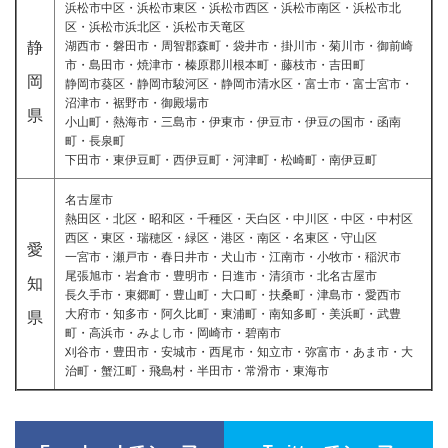
浜松市中区・浜松市東区・浜松市西区・浜松市南区・浜松市北
区・浜松市浜北区・浜松市天竜区
静
湖西市・磐田市・周智郡森町・袋井市・掛川市・菊川市・御前崎
市・島田市・焼津市・榛原郡川根本町・藤枝市・吉田町
岡
静岡市葵区・静岡市駿河区・静岡市清水区・富士市・富士宮市・
沼津市・裾野市・御殿場市
県
小山町・熱海市・三島市・伊東市・伊豆市・伊豆の国市・函南
町・長泉町
下田市・東伊豆町・西伊豆町・河津町・松崎町・南伊豆町
名古屋市
熱田区・北区・昭和区・千種区・天白区・中川区・中区・中村区
西区・東区・瑞穂区・緑区・港区・南区・名東区・守山区
愛
一宮市・瀬戸市・春日井市・犬山市・江南市・小牧市・稲沢市
尾張旭市・岩倉市・豊明市・日進市・清須市・北名古屋市
知
長久手市・東郷町・豊山町・大口町・扶桑町・津島市・愛西市
大府市・知多市・阿久比町・東浦町・南知多町・美浜町・武豊
県
町・高浜市・みよし市・岡崎市・碧南市
刈谷市・豊田市・安城市・西尾市・知立市・弥富市・あま市・大
治町・蟹江町・飛島村・半田市・常滑市・東海市