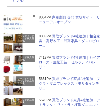
ュラル
8064PV
家電製品 専門 買取サイト｜リ
ニューアルオープン...
8003PV
買取ブランド4社追加｜相合家
ブランドベッド
ブランド家具
買
具・高野木工・武富家具・ダンロピロ
取強化
ー...
7412PV
買取ブランド4社追加｜セイア
ブランド家具
買
取強化
ローズ・生松工芸・セルッティバレ
リ・...
5661PV
買取ブランド家具4社追加｜フ
ブランドベッド
ブランド家具
買
クラ・マニフレックス・モリタインテ
取強化
リ...
5570PV
買取ブランド家具4社追加｜ア
ブランド家具
買
取強化
トランタ・ヴィトラ・横浜ダニエル・